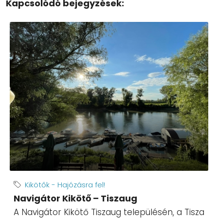
Kapcsolódó bejegyzések:
Kikötők - Hajózásra fel!
Navigátor Kikötő – Tiszaug
A Navigátor Kikötő Tiszaug településén, a Tisza