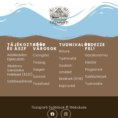
TÁJÉKOZTATÓ
FŐBB
TUDNIVALÓK
FEDEZZE
ÉS ÁSZF
VÁROSOK
FEL!
Rólunk
Adatkezelési
Csongrád
Gasztronómia
Tudnivalók
tájékoztató
Tiszaug
Kikötők
Gyakran
Általános
Szeged
Programok
Szerződési
ismételt
Feltételek (ÁSZF)
Szolnok
Szálláshelyek
kérdések (GYIK)
Szállásadóknak
Tiszafüred
Tudnivalók
Kapcsolat
Tiszaparti Szállások ©
Webdude