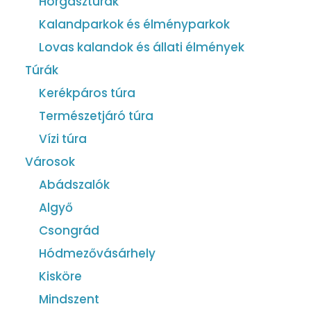
Horgásztúrák
Kalandparkok és élményparkok
Lovas kalandok és állati élmények
Túrák
Kerékpáros túra
Természetjáró túra
Vízi túra
Városok
Abádszalók
Algyő
Csongrád
Hódmezővásárhely
Kisköre
Mindszent