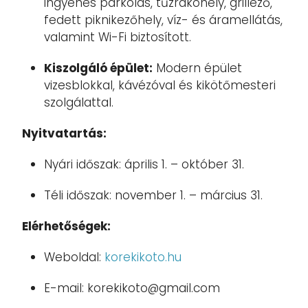
ingyenes parkolás, tűzrakóhely, grillező,
fedett piknikezőhely, víz- és áramellátás,
valamint Wi-Fi biztosított.
Kiszolgáló épület:
Modern épület
vizesblokkal, kávézóval és kikötőmesteri
szolgálattal.
Nyitvatartás:
Nyári időszak: április 1. – október 31.
Téli időszak: november 1. – március 31.
Elérhetőségek:
Weboldal:
korekikoto.hu
E-mail:
korekikoto@gmail.com