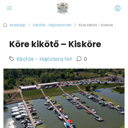
Kezdőlap
Kikötők - Hajózásra fel!
Köre kikötő – Kisköre
Köre kikötő – Kisköre
Kikötők - Hajózásra fel!
0