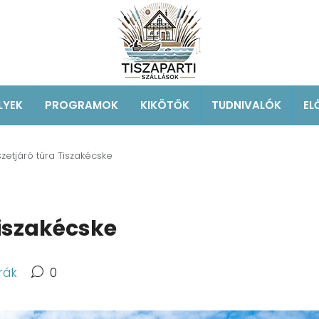
LYEK
PROGRAMOK
KIKÖTŐK
TUDNIVALÓK
EL
zetjáró túra Tiszakécske
iszakécske
rák
0