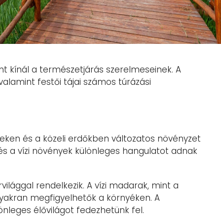
ínt kínál a természetjárás szerelmeseinek. A
valamint festői tájai számos túrázási
teken és a közeli erdőkben változatos növényzet
k és a vízi növények különleges hangulatot adnak
ilággal rendelkezik. A vízi madarak, mint a
yakran megfigyelhetők a környéken. A
nleges élővilágot fedezhetünk fel.