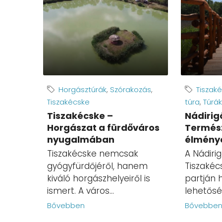
Horgásztúrák
,
Szórakozás
,
Tiszak
Tiszakécske
túra
,
Túrák
Tiszakécske –
Nádirig
Horgászat a fürdőváros
Termész
nyugalmában
élmény
Tiszakécske nemcsak
A Nádiri
gyógyfürdőjéről, hanem
Tiszakéc
kiváló horgászhelyeiről is
partján 
ismert. A város...
lehetőség
Bővebben
Bővebbe