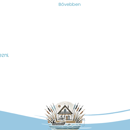
Bővebben
ezni
.