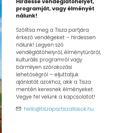
Hirdesse vendéglátóhelyét,
programját, vagy élményét
nálunk!
Szólítsa meg a Tisza partjára
érkező vendégeket – hirdessen
nálunk! Legyen szó
vendéglátóhelyről, élménytúráról,
kulturális programról vagy
bármilyen szórakozási
lehetőségről – eljuttatjuk
ajánlatát azokhoz, akik a Tisza
mentén keresnek élményeket.
Vegye fel velünk a kapcsolatot!
hello@tiszapartiszallasok.hu