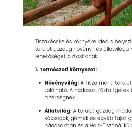
Tiszakécske és környéke ideális helysz
terület gazdag növény- és állatvilága, 
lehetőséget biztosítanak.
1. Természeti környezet:
Növényvilág:
A Tisza menti terüle
található. A nádasok, fűzfa ligete
a térségnek.
Állatvilág:
A terület gazdag madárv
kócsagok, gémek és egyéb fajok g
nádasokban és a Holt-Tiszánál külö