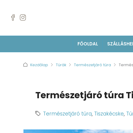
FŐOLDAL
SZÁLLÁSHE
Kezdőlap
Túrák
Természetjáró túra
Termés
Természetjáró túra T
Természetjáró túra
,
Tiszakécske
,
Tú