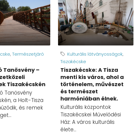
écske
,
Természetjáró
Kulturális látványosságok
,
Tiszakécske
ó Tanösvény –
Tiszakécske: A Tisza
etközeli
menti kis város, ahol a
ek Tiszakécskén
történelem, művészet
és természet
gó Tanösvény
harmóniában élnek.
skén, a Holt-Tisza
Kulturális központok
húzódik, és remek
Tiszakécskei Művelődési
et...
Ház: A város kulturális
n
élete...