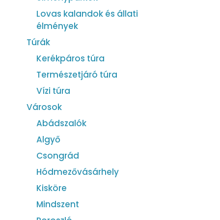
Lovas kalandok és állati
élmények
Túrák
Kerékpáros túra
Természetjáró túra
Vízi túra
Városok
Abádszalók
Algyő
Csongrád
Hódmezővásárhely
Kisköre
Mindszent