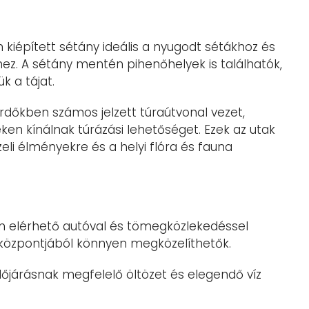
n kiépített sétány ideális a nyugodt sétákhoz és
ez. A sétány mentén pihenőhelyek is találhatók,
k a tájat.
erdőkben számos jelzett túraútvonal vezet,
en kínálnak túrázási lehetőséget. Ezek az utak
li élményekre és a helyi flóra és fauna
n elérhető autóval és tömegközlekedéssel
 központjából könnyen megközelíthetők.
őjárásnak megfelelő öltözet és elegendő víz