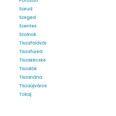
Poroszló
Sarud
Szeged
Szentes
Szolnok
Tiszaföldvár
Tiszafüred
Tiszakécske
Tiszalök
Tiszanána
Tiszaújváros
Tokaj