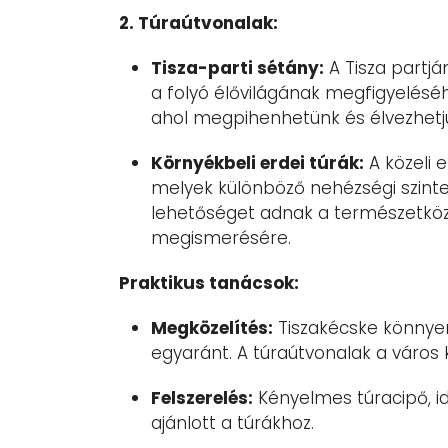
2. Túraútvonalak:
Tisza-parti sétány:
A Tisza partjá
a folyó élővilágának megfigyeléséh
ahol megpihenhetünk és élvezhetjü
Környékbeli erdei túrák:
A közeli 
melyek különböző nehézségi szintek
lehetőséget adnak a természetköze
megismerésére.
Praktikus tanácsok:
Megközelítés:
Tiszakécske könnye
egyaránt. A túraútvonalak a város
Felszerelés:
Kényelmes túracipő, id
ajánlott a túrákhoz.