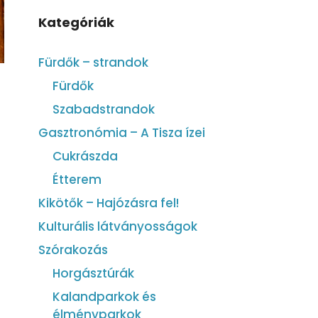
Kategóriák
Fürdők – strandok
Fürdők
Szabadstrandok
Gasztronómia – A Tisza ízei
Cukrászda
Étterem
Kikötők – Hajózásra fel!
Kulturális látványosságok
Szórakozás
Horgásztúrák
Kalandparkok és
élményparkok