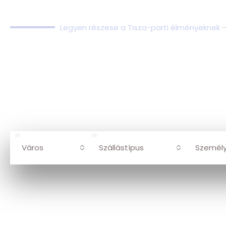
Legyen részese a Tisza-parti élményeknek 
A Tisza élményét egy j
fedezze fel kínálatun
TOKAJ • TISZAKÉCSKE • CSONGR
Város
Szállástípus