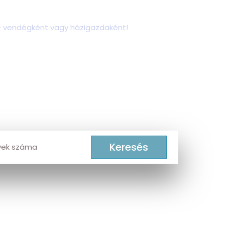
– vendégként vagy házigazdaként!
ó szállás teszi teljess
kat!
ÁD • SZEGED
Keresés