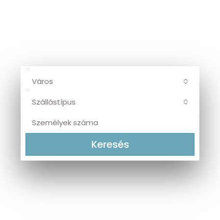
A Tisza élményét egy jó szállás teszi
teljessé – fedezze fel kínálatunkat!
TOKAJ • TISZAKÉCSKE • CSONGRÁD
• SZEGED
Város
Szállástípus
Keresés