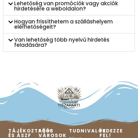
Lehetőség van promóciók vagy akciók
hirdetésére a weboldalon?
Hogyan frissíthetem a szálláshelyem
elérhetőségeit?
Van lehetőség több nyelvű hirdetés
feladására?
TÁJÉKOZTATÓ
FŐBB
TUDNIVALÓK
FEDEZZE
ÉS ÁSZF
VÁROSOK
FEL!