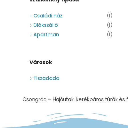
Családi ház
(1)
Diákszálló
(1)
Apartman
(1)
Városok
Tiszadada
Csongrád – Hajóutak, kerékpáros túrák és 