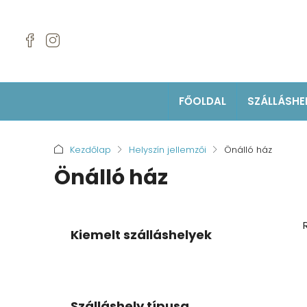
FŐOLDAL
SZÁLLÁSHE
Kezdőlap
Helyszín jellemzői
Önálló ház
Önálló ház
Kiemelt szálláshelyek
Szálláshely típusa