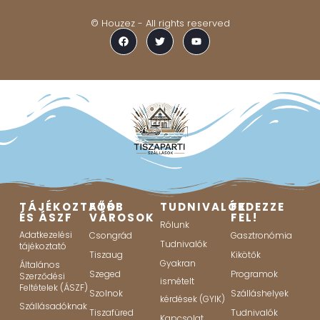
© Houzez - All rights reserved
TÁJÉKOZTATÓ
FŐBB
TUDNIVALÓK
FEDEZZE
ÉS ÁSZF
VÁROSOK
FEL!
Rólunk
Adatkezelési
Csongrád
Gasztronómia
Tudnivalók
tájékoztató
Tiszaug
Kikötők
Gyakran
Általános
Szeged
Programok
Szerződési
ismételt
Feltételek (ÁSZF)
Szolnok
Szálláshelyek
kérdések (GYIK)
Szállásadóknak
Tiszafüred
Tudnivalók
Kapcsolat