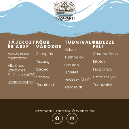
TÁJÉKOZTATÓ
FŐBB
TUDNIVALÓK
FEDEZZE
ÉS ÁSZF
VÁROSOK
FEL!
Rólunk
Adatkezelési
Csongrád
Gasztronómia
Tudnivalók
tájékoztató
Tiszaug
Kikötők
Gyakran
Általános
Szeged
Programok
Szerződési
ismételt
Feltételek (ÁSZF)
Szolnok
Szálláshelyek
kérdések (GYIK)
Szállásadóknak
Tiszafüred
Tudnivalók
Kapcsolat
Tiszaparti Szállások ©
Webdude