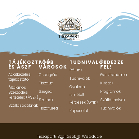
TÁJÉKOZTATÓ
FŐBB
TUDNIVALÓK
FEDEZZE
ÉS ÁSZF
VÁROSOK
FEL!
Rólunk
Adatkezelési
Csongrád
Gasztronómia
Tudnivalók
tájékoztató
Tiszaug
Kikötők
Gyakran
Általános
Szeged
Programok
Szerződési
ismételt
Feltételek (ÁSZF)
Szolnok
Szálláshelyek
kérdések (GYIK)
Szállásadóknak
Tiszafüred
Tudnivalók
Kapcsolat
Tiszaparti Szállások ©
Webdude