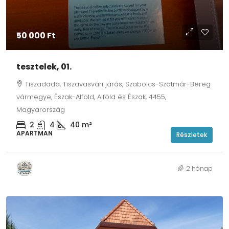
50 000 Ft
tesztelek, 01.
Tiszadada, Tiszavasvári járás, Szabolcs-Szatmár-Bereg
vármegye, Észak-Alföld, Alföld és Észak, 4455,
Magyarország
2
4
40
m²
APARTMAN
Részletek
2 hónap