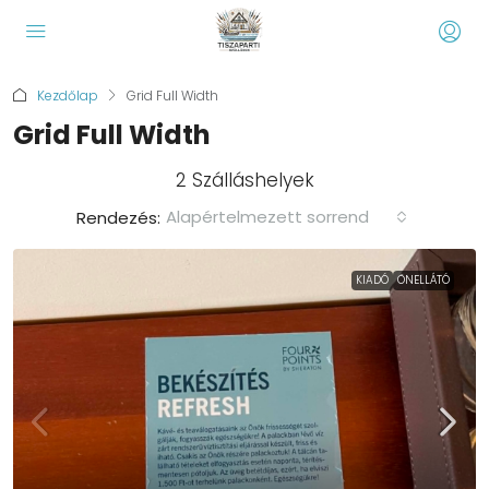
Kezdőlap
Grid Full Width
Grid Full Width
2 Szálláshelyek
Alapértelmezett sorrend
Rendezés:
KIADÓ
ÖNELLÁTÓ