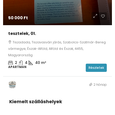
50 000 Ft
tesztelek, 01.
Tiszadada, Tiszavasvári járás, Szabolcs-Szatmár-Bereg
vármegye, Észak-Alföld, Alföld és Észak, 4455,
Magyarország
2
4
40
m²
APARTMAN
Részletek
2 hónap
Kiemelt szálláshelyek