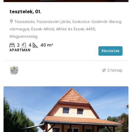
tesztelek, 01.
Tiszadada, Tiszavasvári járás, Szabolcs-Szatmár-Bereg
vármegye, Észak-Alföld, Alföld és Észak, 4455,
Magyarország
2
4
40
m²
APARTMAN
Részletek
2 hónap