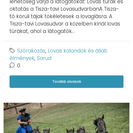
lehetőség várja a látogatókat: Lovas túrák és
oktatás a Tisza-tavi LovasudvarbanA Tisza-
tó körüli tájak tökéletesek a lovaglásra. A
Tisza-tavi Lovasudvar a közelben kínál lovas
túrákat, ahol a látogatók...
Szórakozás
,
Lovas kalandok és állati
élmények
,
Sarud
0
Tovább olvasok