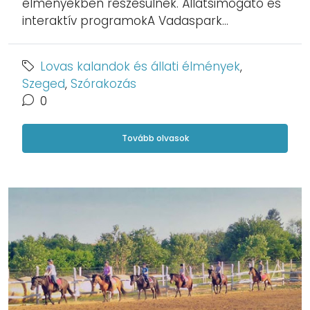
élményekben részesülnek. Állatsimogató és
interaktív programokA Vadaspark...
Lovas kalandok és állati élmények
,
Szeged
,
Szórakozás
0
Tovább olvasok