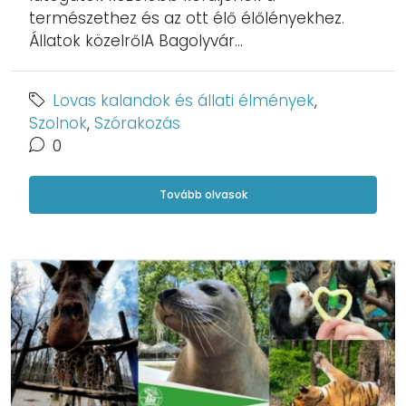
természethez és az ott élő élőlényekhez.
Állatok közelrőlA Bagolyvár...
Lovas kalandok és állati élmények
,
Szolnok
,
Szórakozás
0
Tovább olvasok