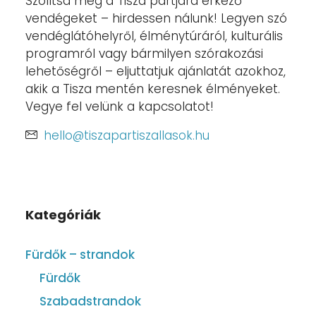
Szólítsa meg a Tisza partjára érkező
vendégeket – hirdessen nálunk! Legyen szó
vendéglátóhelyről, élménytúráról, kulturális
programról vagy bármilyen szórakozási
lehetőségről – eljuttatjuk ajánlatát azokhoz,
akik a Tisza mentén keresnek élményeket.
Vegye fel velünk a kapcsolatot!
hello@tiszapartiszallasok.hu
Kategóriák
Fürdők – strandok
Fürdők
Szabadstrandok