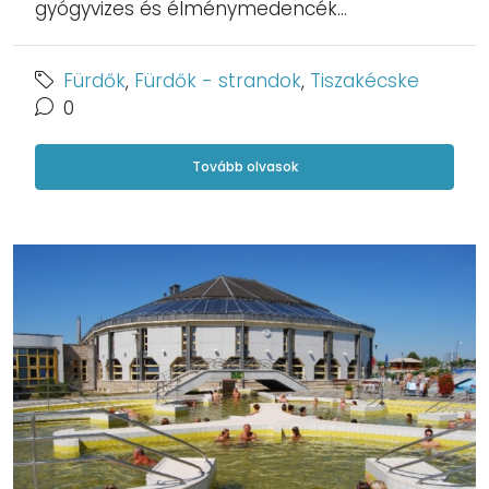
gyógyvizes és élménymedencék...
Fürdők
,
Fürdők - strandok
,
Tiszakécske
0
Tovább olvasok