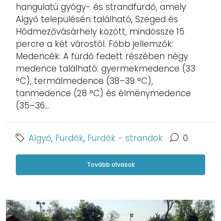
hangulatú gyógy- és strandfürdő, amely
Algyő településén található, Szeged és
Hódmezővásárhely között, mindössze 15
percre a két várostól. Főbb jellemzők:
Medencék: A fürdő fedett részében négy
medence található: gyermekmedence (33
°C), termálmedence (38–39 °C),
tanmedence (28 °C) és élménymedence
(35–36...
Algyő
,
Fürdők
,
Fürdők - strandok
0
Tovább olvasok