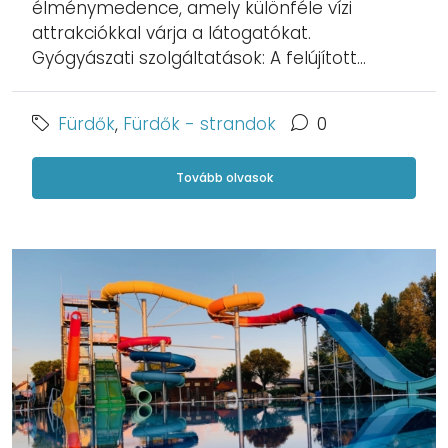
élménymedence, amely különféle vízi
attrakciókkal várja a látogatókat.
Gyógyászati szolgáltatások: A felújított...
Fürdők
,
Fürdők - strandok
0
Tovább olvasok