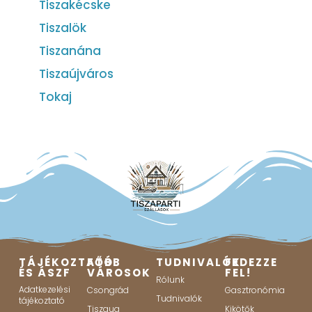
Tiszakécske
Tiszalök
Tiszanána
Tiszaújváros
Tokaj
TÁJÉKOZTATÓ
FŐBB
TUDNIVALÓK
FEDEZZE
ÉS ÁSZF
VÁROSOK
FEL!
Rólunk
Adatkezelési
Csongrád
Gasztronómia
Tudnivalók
tájékoztató
Tiszaug
Kikötők