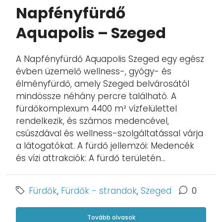
Napfényfürdő
Aquapolis – Szeged
A Napfényfürdő Aquapolis Szeged egy egész
évben üzemelő wellness-, gyógy- és
élményfürdő, amely Szeged belvárosától
mindössze néhány percre található. A
fürdőkomplexum 4400 m² vízfelülettel
rendelkezik, és számos medencével,
csúszdával és wellness-szolgáltatással várja
a látogatókat. A fürdő jellemzői: Medencék
és vízi attrakciók: A fürdő területén...
Fürdők
,
Fürdők - strandok
,
Szeged
0
Tovább olvasok