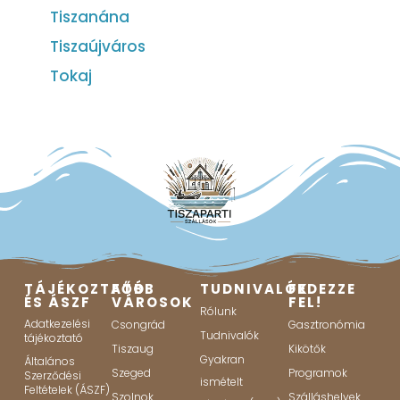
Tiszanána
Tiszaújváros
Tokaj
TÁJÉKOZTATÓ
FŐBB
TUDNIVALÓK
FEDEZZE
ÉS ÁSZF
VÁROSOK
FEL!
Rólunk
Adatkezelési
Csongrád
Gasztronómia
Tudnivalók
tájékoztató
Tiszaug
Kikötők
Gyakran
Általános
Szeged
Programok
Szerződési
ismételt
Feltételek (ÁSZF)
Szolnok
Szálláshelyek