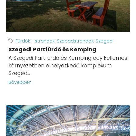
Fürdők - strandok
,
Szabadstrandok
,
Szeged
Szegedi Partfürdő és Kemping
A Szegedi Partfürdő és Kemping egy kellemes
környezetben elhelyezkedő komplexum
Szeged...
Bővebben