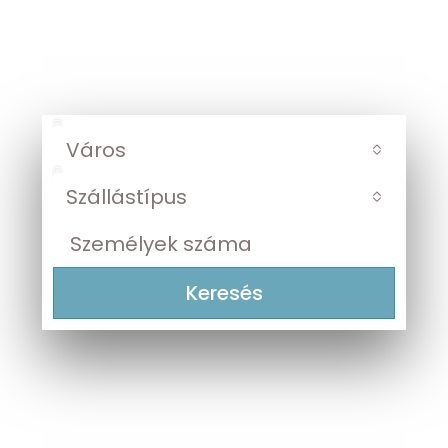
fedezze fel kínálatunkat!
TOKAJ • TISZAKÉCSKE •
CSONGRÁD • SZEGED
Város
Szállástípus
Keresés