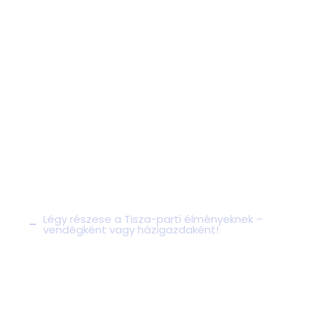
Légy részese a Tisza-parti élményeknek –
vendégként vagy házigazdaként!
A Tisza élményét egy jó
szállás teszi teljessé –