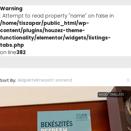
Warning
: Attempt to read property "name" on false in
/home/tiszapar/public_html/wp-
content/plugins/houzez-theme-
functionality/elementor/widgets/listings-
tabs.php
on line
382
Alapértelmezett sorrend
Sort By:
KIADÓ
ÖNELLÁTÓ