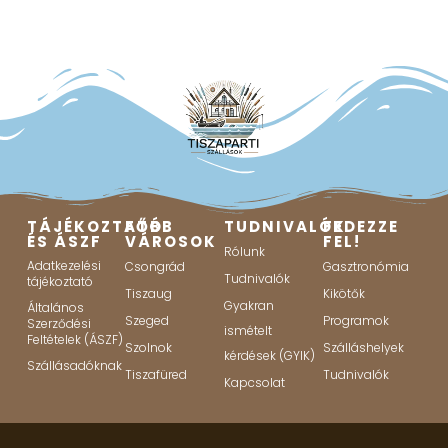
TÁJÉKOZTATÓ
FŐBB
TUDNIVALÓK
FEDEZZE
ÉS ÁSZF
VÁROSOK
FEL!
Rólunk
Adatkezelési
Csongrád
Gasztronómia
Tudnivalók
tájékoztató
Tiszaug
Kikötők
Gyakran
Általános
Szeged
Programok
Szerződési
ismételt
Feltételek (ÁSZF)
Szolnok
Szálláshelyek
kérdések (GYIK)
Szállásadóknak
Tiszafüred
Tudnivalók
Kapcsolat