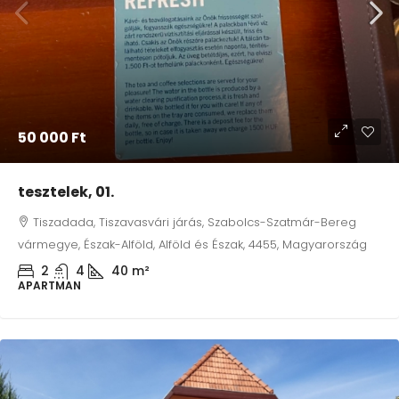
50 000 Ft
tesztelek, 01.
Tiszadada, Tiszavasvári járás, Szabolcs-Szatmár-Bereg
vármegye, Észak-Alföld, Alföld és Észak, 4455, Magyarország
2
4
40
m²
APARTMAN