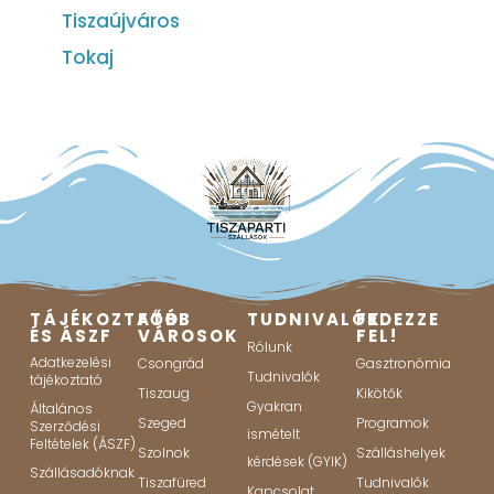
Tiszaújváros
Tokaj
TÁJÉKOZTATÓ
FŐBB
TUDNIVALÓK
FEDEZZE
ÉS ÁSZF
VÁROSOK
FEL!
Rólunk
Adatkezelési
Csongrád
Gasztronómia
Tudnivalók
tájékoztató
Tiszaug
Kikötők
Gyakran
Általános
Szeged
Programok
Szerződési
ismételt
Feltételek (ÁSZF)
Szolnok
Szálláshelyek
kérdések (GYIK)
Szállásadóknak
Tiszafüred
Tudnivalók
Kapcsolat