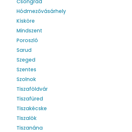
Csongrád
Hódmezővásárhely
Kisköre
Mindszent
Poroszló
Sarud
Szeged
Szentes
Szolnok
Tiszaföldvár
Tiszafüred
Tiszakécske
Tiszalök
Tiszanána