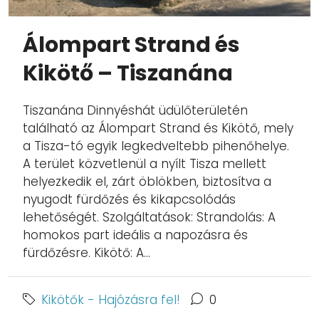
Álompart Strand és
Kikötő – Tiszanána
Tiszanána Dinnyéshát üdülőterületén
található az Álompart Strand és Kikötő, mely
a Tisza-tó egyik legkedveltebb pihenőhelye.
A terület közvetlenül a nyílt Tisza mellett
helyezkedik el, zárt öblökben, biztosítva a
nyugodt fürdőzés és kikapcsolódás
lehetőségét. Szolgáltatások: Strandolás: A
homokos part ideális a napozásra és
fürdőzésre. Kikötő: A...
Kikötők - Hajózásra fel!
0