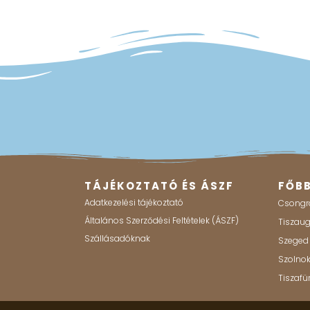
TÁJÉKOZTATÓ ÉS ÁSZF
FŐB
Adatkezelési tájékoztató
Csongr
Általános Szerződési Feltételek (ÁSZF)
Tiszau
Szállásadóknak
Szeged
Szolno
Tiszafü