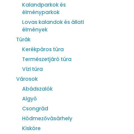
Kalandparkok és
élményparkok
Lovas kalandok és állati
élmények
Túrák
Kerékpáros túra
Természetjáró túra
Vízi túra
Városok
Abádszalók
Algyő
Csongrád
Hódmezővásárhely
Kisköre