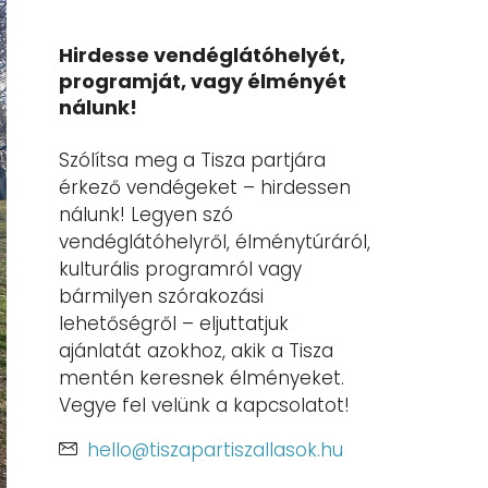
Hirdesse vendéglátóhelyét,
programját, vagy élményét
nálunk!
Szólítsa meg a Tisza partjára
érkező vendégeket – hirdessen
nálunk! Legyen szó
vendéglátóhelyről, élménytúráról,
kulturális programról vagy
bármilyen szórakozási
lehetőségről – eljuttatjuk
ajánlatát azokhoz, akik a Tisza
mentén keresnek élményeket.
Vegye fel velünk a kapcsolatot!
hello@tiszapartiszallasok.hu