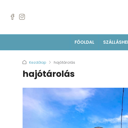
FŐOLDAL
SZÁLLÁSHE
Kezdőlap
hajótárolás
hajótárolás