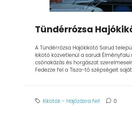
Tündérrózsa Hajókik
A Tündérrózsa Hajókikötő Sarud települé
kikötő közvetlenül a sarudi Élményfalu me
csónakázás és horgászat szerelmeseine
Fedezze fel a Tisza-tó szépségeit saját 
Kikötők - Hajózásra fel!
0