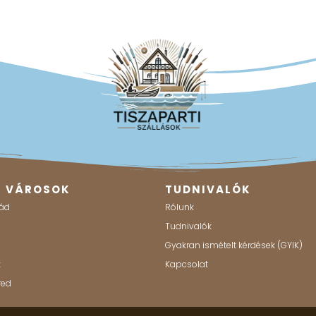
B VÁROSOK
TUDNIVALÓK
ád
Rólunk
g
Tudnivalók
Gyakran ismételt kérdések (GYIK)
k
Kapcsolat
red