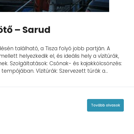
ötő – Sarud
sén található, a Tisza folyó jobb partján. A
llett helyezkedik el, és ideális hely a vízitúrák,
k. Szolgáltatások: Csónak- és kajakkölcsönzés:
tempójában. Vízitúrák: Szervezett túrák a...
Tovább olvasok