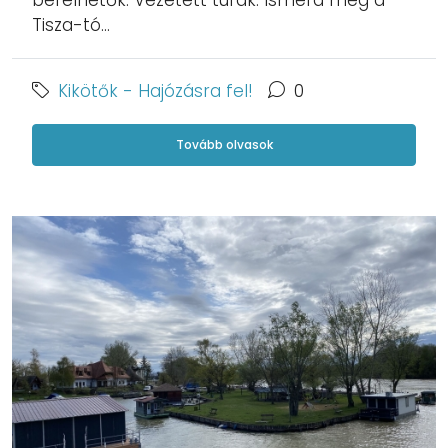
Tisza-tó...
Kikötők - Hajózásra fel!
0
Tovább olvasok