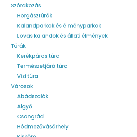
Szórakozás
Horgásztúrák
Kalandparkok és élményparkok
Lovas kalandok és állati élmények
Túrák
Kerékpáros túra
Természetjáró túra
Vízi túra
Városok
Abádszalók
Algyő
Csongrád
Hódmezővásárhely
Kisköre