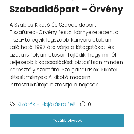
Szabadidőpart – Örvény
A Szabics Kikötő és Szabadidőpart
Tiszafüred-Örvény festői környezetében, a
Tisza-tó egyik legszebb kanyarulatában
található. 1997 óta várja a látogatókat, és
azóta is folyamatosan fejlődik, hogy minél
teljesebb kikapcsolódást biztosítson minden
korosztály számára. Szolgáltatások: Kikötői
létesítmények: A kikötő modern
infrastruktúrája biztosítja a hajósok...
Kikötők - Hajózásra fel!
0
Tovább olvasok