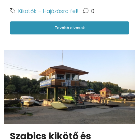
Kikötők - Hajózásra fel!
0
Tovább olvasok
Szabics kikötő és