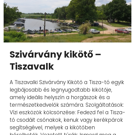
Szivárvány kikötő –
Tiszavalk
A Tiszavalki Szivárvány Kikötő a Tisza-tó egyik
legbájosabb és legnyugodtabb kikötője,
amely ideális helyszín a horgászok és a
természetkedvelők számára. Szolgáltatások:
Vízi eszközök kölcsönzése: Fedezd fel a Tisza-
tó csodáit csónakok, kenuk vagy kerékpárok
segítségével, melyek a kikötőben
bérelhetők. Vezetett túrák: Ismerd meg a