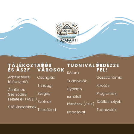
TÁJÉKOZTATÓ
FŐBB
TUDNIVALÓK
FEDEZZE
ÉS ÁSZF
VÁROSOK
FEL!
Rólunk
Adatkezelési
Csongrád
Gasztronómia
Tudnivalók
tájékoztató
Tiszaug
Kikötők
Gyakran
Általános
Szeged
Programok
Szerződési
ismételt
Feltételek (ÁSZF)
Szolnok
Szálláshelyek
kérdések (GYIK)
Szállásadóknak
Tiszafüred
Tudnivalók
Kapcsolat