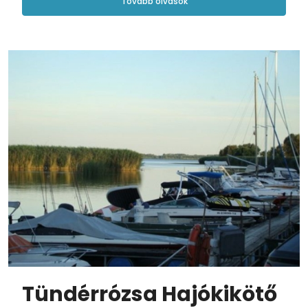
Tovább olvasok
Tündérrózsa Hajókikötő