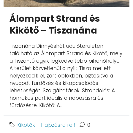
Álompart Strand és
Kikötő – Tiszanána
Tiszanána Dinnyéshát üdülőterületén
található az Álompart Strand és Kikötő, mely
a Tisza-tó egyik legkedveltebb pihenőhelye.
A terület közvetlenül a nyílt Tisza mellett
helyezkedik el, zárt öblökben, biztosítva a
nyugodt fürdőzés és kikapcsolódás
lehetőségét. Szolgáltatások: Strandolás: A
homokos part ideális a napozásra és
fürdőzésre. Kikötő: A...
Kikötők - Hajózásra fel!
0