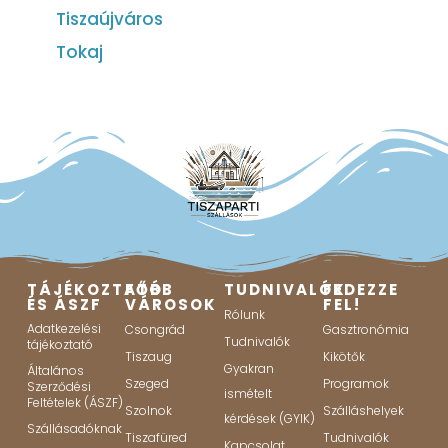
Tiszaújváros
Tokaj
TÁJÉKOZTATÓ
FŐBB
TUDNIVALÓK
FEDEZZE
ÉS ÁSZF
VÁROSOK
FEL!
Rólunk
Adatkezelési
Csongrád
Gasztronómia
Tudnivalók
tájékoztató
Tiszaug
Kikötők
Gyakran
Általános
Szeged
Programok
Szerződési
ismételt
Feltételek (ÁSZF)
Szolnok
Szálláshelyek
kérdések (GYIK)
Szállásadóknak
Tiszafüred
Tudnivalók
Kapcsolat