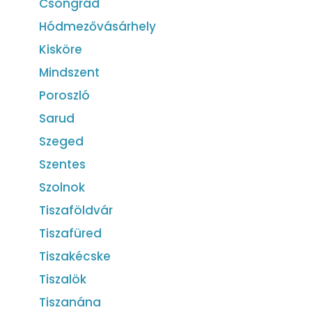
Csongrád
Hódmezővásárhely
Kisköre
Mindszent
Poroszló
Sarud
Szeged
Szentes
Szolnok
Tiszaföldvár
Tiszafüred
Tiszakécske
Tiszalök
Tiszanána