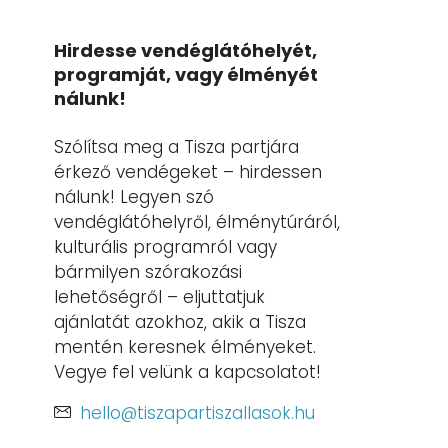
Hirdesse vendéglátóhelyét,
programját, vagy élményét
nálunk!
Szólítsa meg a Tisza partjára
érkező vendégeket – hirdessen
nálunk! Legyen szó
vendéglátóhelyről, élménytúráról,
kulturális programról vagy
bármilyen szórakozási
lehetőségről – eljuttatjuk
ajánlatát azokhoz, akik a Tisza
mentén keresnek élményeket.
Vegye fel velünk a kapcsolatot!
hello@tiszapartiszallasok.hu