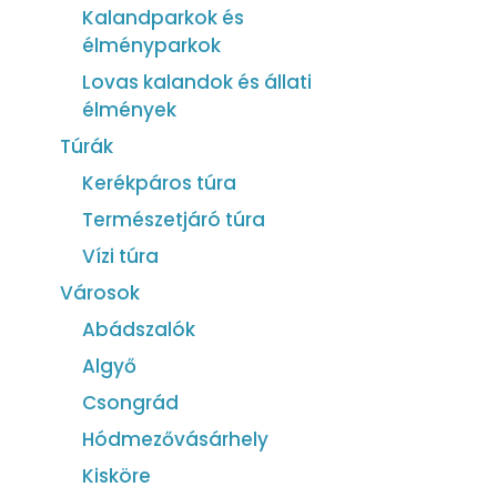
Kalandparkok és
élményparkok
Lovas kalandok és állati
élmények
Túrák
Kerékpáros túra
Természetjáró túra
Vízi túra
Városok
Abádszalók
Algyő
Csongrád
Hódmezővásárhely
Kisköre