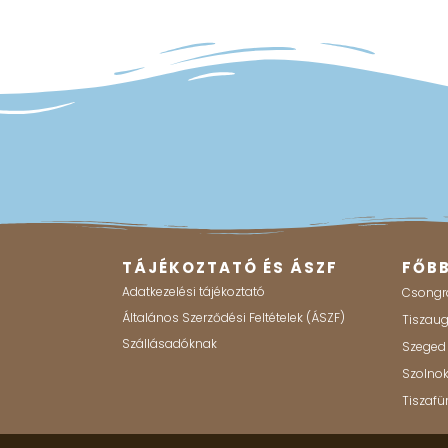
TÁJÉKOZTATÓ ÉS ÁSZF
FŐB
Adatkezelési tájékoztató
Csongr
Általános Szerződési Feltételek (ÁSZF)
Tiszau
Szállásadóknak
Szeged
Szolno
Tiszafü