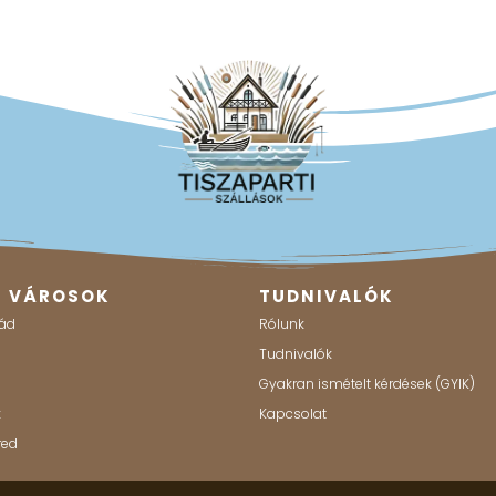
B VÁROSOK
TUDNIVALÓK
ád
Rólunk
g
Tudnivalók
Gyakran ismételt kérdések (GYIK)
k
Kapcsolat
red