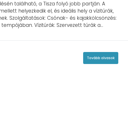
sén található, a Tisza folyó jobb partján. A
llett helyezkedik el, és ideális hely a vízitúrák,
k. Szolgáltatások: Csónak- és kajakkölcsönzés:
tempójában. Vízitúrák: Szervezett túrák a...
Tovább olvasok