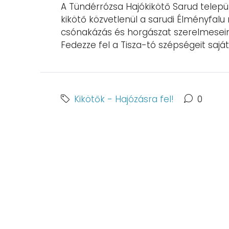
A Tündérrózsa Hajókikötő Sarud települé
kikötő közvetlenül a sarudi Élményfalu me
csónakázás és horgászat szerelmeseine
Fedezze fel a Tisza-tó szépségeit saját 
Kikötők - Hajózásra fel!
0