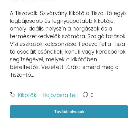
A Tiszavalki Szivárvány Kikötő a Tisza-tó egyik
legbájosabb és legnyugodtabb kikötője,
amely ideális helyszín a horgászok és a
természetkedvelők számára. Szolgáltatások:
Vízi eszközök kölcsönzése: Fedezd fel a Tisza-
tó csodáit csónakok, kenuk vagy kerékpárok
segítségével, melyek a kikötőben
bérelhetők. Vezetett túrák: Ismerd meg a
Tisza-tó...
Kikötők - Hajózásra fel!
0
Tovább olvasok