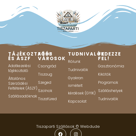
TÁJÉKOZTATÓ
FŐBB
TUDNIVALÓK
FEDEZZE
ÉS ÁSZF
VÁROSOK
FEL!
Rólunk
Adatkezelési
Csongrád
Gasztronómia
Tudnivalók
tájékoztató
Tiszaug
Kikötők
Gyakran
Általános
Szeged
Programok
Szerződési
ismételt
Feltételek (ÁSZF)
Szolnok
Szálláshelyek
kérdések (GYIK)
Szállásadóknak
Tiszafüred
Tudnivalók
Kapcsolat
Tiszaparti Szállások ©
Webdude