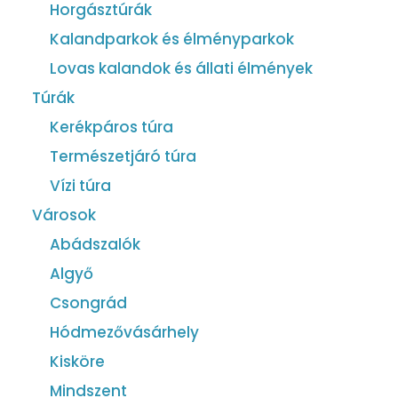
Horgásztúrák
Kalandparkok és élményparkok
Lovas kalandok és állati élmények
Túrák
Kerékpáros túra
Természetjáró túra
Vízi túra
Városok
Abádszalók
Algyő
Csongrád
Hódmezővásárhely
Kisköre
Mindszent