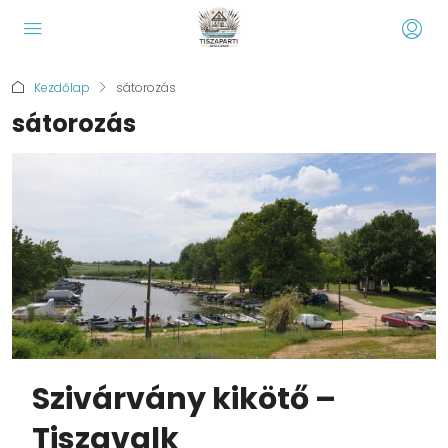
Kezdőlap
sátorozás
sátorozás
Szivárvány kikötő –
Tiszavalk