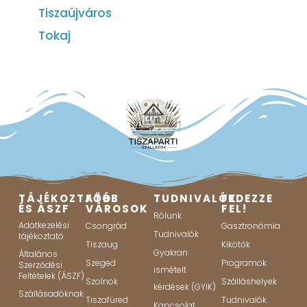
Tiszaújváros
Tokaj
TÁJÉKOZTATÓ
FŐBB
TUDNIVALÓK
FEDEZZE
ÉS ÁSZF
VÁROSOK
FEL!
Rólunk
Adatkezelési
Csongrád
Gasztronómia
Tudnivalók
tájékoztató
Tiszaug
Kikötők
Gyakran
Általános
Szeged
Programok
Szerződési
ismételt
Feltételek (ÁSZF)
Szolnok
Szálláshelyek
kérdések (GYIK)
Szállásadóknak
Tiszafüred
Tudnivalók
Kapcsolat