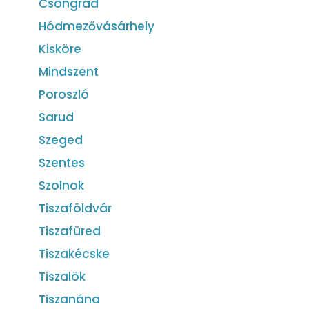
Csongrád
Hódmezővásárhely
Kisköre
Mindszent
Poroszló
Sarud
Szeged
Szentes
Szolnok
Tiszaföldvár
Tiszafüred
Tiszakécske
Tiszalök
Tiszanána