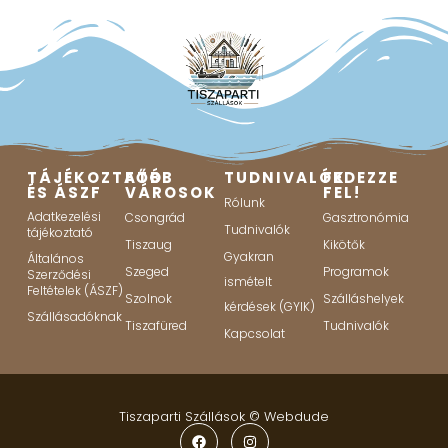
TÁJÉKOZTATÓ
FŐBB
TUDNIVALÓK
FEDEZZE
ÉS ÁSZF
VÁROSOK
FEL!
Rólunk
Adatkezelési
Csongrád
Gasztronómia
Tudnivalók
tájékoztató
Tiszaug
Kikötők
Gyakran
Általános
Szeged
Programok
Szerződési
ismételt
Feltételek (ÁSZF)
Szolnok
Szálláshelyek
kérdések (GYIK)
Szállásadóknak
Tiszafüred
Tudnivalók
Kapcsolat
Tiszaparti Szállások ©
Webdude