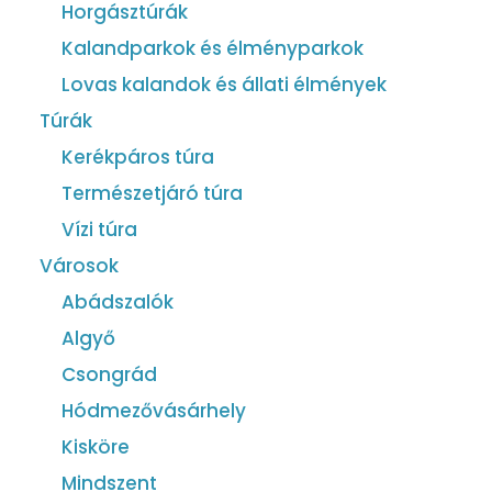
Horgásztúrák
Kalandparkok és élményparkok
Lovas kalandok és állati élmények
Túrák
Kerékpáros túra
Természetjáró túra
Vízi túra
Városok
Abádszalók
Algyő
Csongrád
Hódmezővásárhely
Kisköre
Mindszent