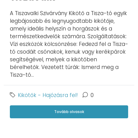
A Tiszavalki Szivárvány Kikötő a Tisza-tó egyik
legbájosabb és legnyugodtabb kikötője,
amely ideális helyszín a horgászok és a
természetkedvelők számára. Szolgáltatások:
Vízi eszközök kölcsönzése: Fedezd fel a Tisza-
tó csodáit csónakok, kenuk vagy kerékpárok
segítségével, melyek a kikötőben
bérelhetők. Vezetett túrák: Ismerd meg a
Tisza-tó...
Kikötők - Hajózásra fel!
0
Tovább olvasok