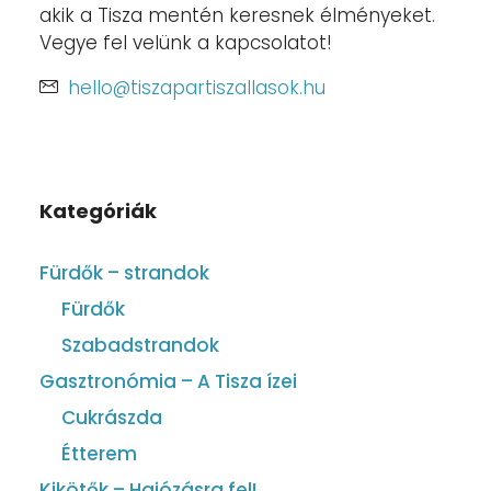
akik a Tisza mentén keresnek élményeket.
Vegye fel velünk a kapcsolatot!
hello@tiszapartiszallasok.hu
Kategóriák
Fürdők – strandok
Fürdők
Szabadstrandok
Gasztronómia – A Tisza ízei
Cukrászda
Étterem
Kikötők – Hajózásra fel!