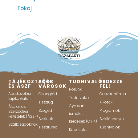
Tokaj
TÁJÉKOZTATÓ
FŐBB
TUDNIVALÓK
FEDEZZE
ÉS ÁSZF
VÁROSOK
FEL!
Rólunk
Adatkezelési
Csongrád
Gasztronómia
Tudnivalók
tájékoztató
Tiszaug
Kikötők
Gyakran
Általános
Szeged
Programok
Szerződési
ismételt
Feltételek (ÁSZF)
Szolnok
Szálláshelyek
kérdések (GYIK)
Szállásadóknak
Tiszafüred
Tudnivalók
Kapcsolat