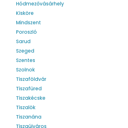
Hódmezővásárhely
Kisköre
Mindszent
Poroszló
Sarud
Szeged
Szentes
Szolnok
Tiszaföldvár
Tiszafüred
Tiszakécske
Tiszalök
Tiszanána
Tiszaújváros