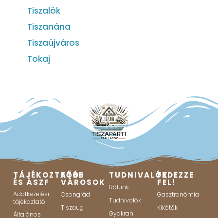
Tiszalök
Tiszanána
Tiszaújváros
Tokaj
TÁJÉKOZTATÓ
FŐBB
TUDNIVALÓK
FEDEZZE
ÉS ÁSZF
VÁROSOK
FEL!
Rólunk
Adatkezelési
Csongrád
Gasztronómia
Tudnivalók
tájékoztató
Tiszaug
Kikötők
Gyakran
Általános