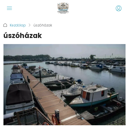
Kezdőlap
úszóházak
úszóházak