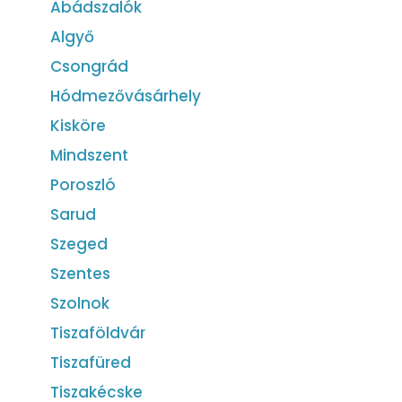
Abádszalók
Algyő
Csongrád
Hódmezővásárhely
Kisköre
Mindszent
Poroszló
Sarud
Szeged
Szentes
Szolnok
Tiszaföldvár
Tiszafüred
Tiszakécske