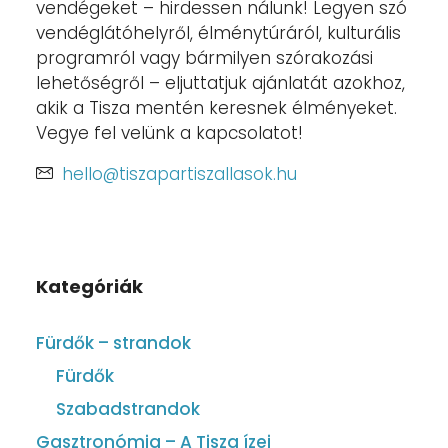
vendégeket – hirdessen nálunk! Legyen szó
vendéglátóhelyről, élménytúráról, kulturális
programról vagy bármilyen szórakozási
lehetőségről – eljuttatjuk ajánlatát azokhoz,
akik a Tisza mentén keresnek élményeket.
Vegye fel velünk a kapcsolatot!
hello@tiszapartiszallasok.hu
Kategóriák
Fürdők – strandok
Fürdők
Szabadstrandok
Gasztronómia – A Tisza ízei