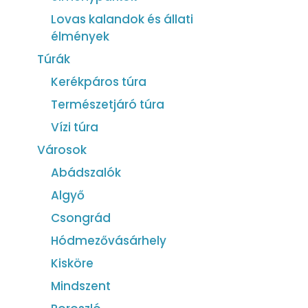
Lovas kalandok és állati
élmények
Túrák
Kerékpáros túra
Természetjáró túra
Vízi túra
Városok
Abádszalók
Algyő
Csongrád
Hódmezővásárhely
Kisköre
Mindszent