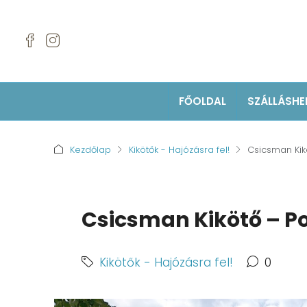
FŐOLDAL
SZÁLLÁSHE
Kezdőlap
Kikötők - Hajózásra fel!
Csicsman Kik
Csicsman Kikötő – Po
Kikötők - Hajózásra fel!
0