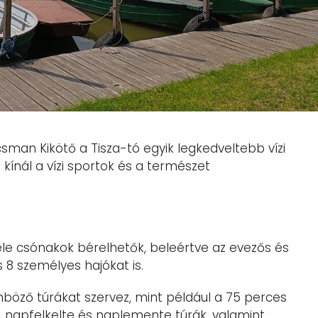
sman Kikötő a Tisza-tó egyik legkedveltebb vízi
kínál a vízi sportok és a természet
le csónakok bérelhetők, beleértve az evezős és
 8 személyes hajókat is.
böző túrákat szervez, mint például a 75 perces
 napfelkelte és naplemente túrák, valamint