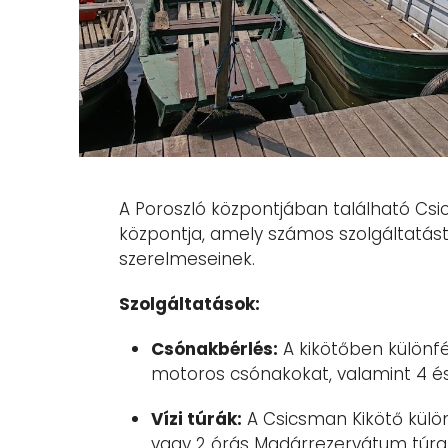
A Poroszló központjában található Csic
központja, amely számos szolgáltatást 
szerelmeseinek.
Szolgáltatások:
Csónakbérlés:
A kikötőben különfé
motoros csónakokat, valamint 4 és
Vízi túrák:
A Csicsman Kikötő külön
vagy 2 órás Madárrezervátum túra,