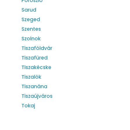
Poroszló
Sarud
Szeged
Szentes
Szolnok
Tiszaföldvár
Tiszafüred
Tiszakécske
Tiszalök
Tiszanána
Tiszaújváros
Tokaj