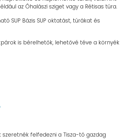
éldául az Óhalászi sziget vagy a Rétisas túra.
ható SUP Bázis SUP oktatást, túrákat és
párok is bérelhetők, lehetővé téve a környék
ó
k szeretnék felfedezni a Tisza-tó gazdag