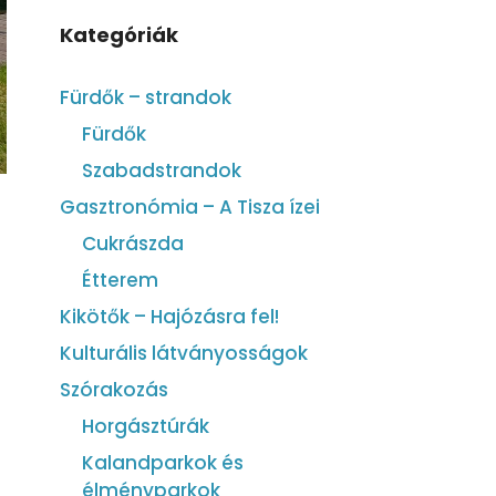
Kategóriák
Fürdők – strandok
Fürdők
Szabadstrandok
Gasztronómia – A Tisza ízei
Cukrászda
Étterem
Kikötők – Hajózásra fel!
Kulturális látványosságok
Szórakozás
Horgásztúrák
Kalandparkok és
élményparkok