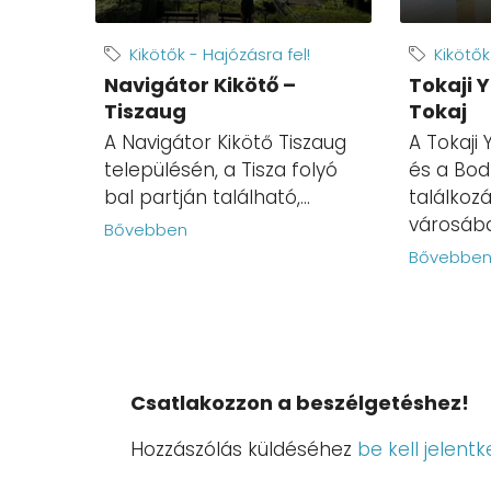
Kikötők - Hajózásra fel!
Kikötők
Navigátor Kikötő –
Tokaji 
Tiszaug
Tokaj
A Navigátor Kikötő Tiszaug
A Tokaji 
településén, a Tisza folyó
és a Bod
bal partján található,...
találkozá
városában
Bővebben
Bővebbe
Csatlakozzon a beszélgetéshez!
Hozzászólás küldéséhez
be kell jelentk