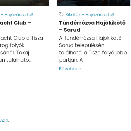
 - Hajózásra fel!
Kikötők - Hajózásra fel!
Yacht Club –
Tündérrózsa Hajókikötő
– Sarud
Yacht Club a Tisza
A Tündérrózsa Hajókikötő
rog folyók
Sarud településén
sánál, Tokaj
található, a Tisza folyó jobb
 található....
partján. A...
n
Bővebben
ezni
.