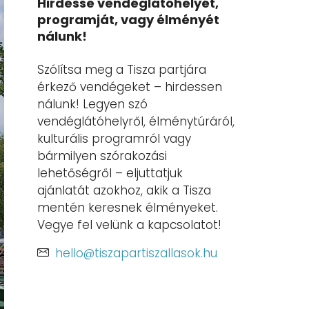
Hirdesse vendéglátóhelyét,
programját, vagy élményét
nálunk!
Szólítsa meg a Tisza partjára
érkező vendégeket – hirdessen
nálunk! Legyen szó
vendéglátóhelyről, élménytúráról,
kulturális programról vagy
bármilyen szórakozási
lehetőségről – eljuttatjuk
ajánlatát azokhoz, akik a Tisza
mentén keresnek élményeket.
Vegye fel velünk a kapcsolatot!
hello@tiszapartiszallasok.hu