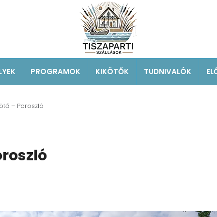
LYEK
PROGRAMOK
KIKÖTŐK
TUDNIVALÓK
EL
ötő – Poroszló
roszló