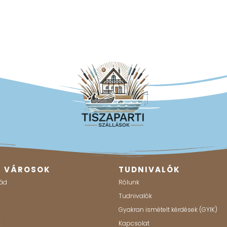
B VÁROSOK
TUDNIVALÓK
ád
Rólunk
g
Tudnivalók
Gyakran ismételt kérdések (GYIK)
k
Kapcsolat