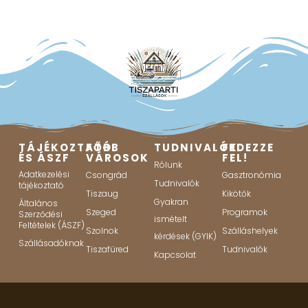
TÁJÉKOZTATÓ
FŐBB
TUDNIVALÓK
FEDEZZE
ÉS ÁSZF
VÁROSOK
FEL!
Rólunk
Adatkezelési
Csongrád
Gasztronómia
Tudnivalók
tájékoztató
Tiszaug
Kikötők
Gyakran
Általános
Szeged
Programok
Szerződési
ismételt
Feltételek (ÁSZF)
Szolnok
Szálláshelyek
kérdések (GYIK)
Szállásadóknak
Tiszafüred
Tudnivalók
Kapcsolat