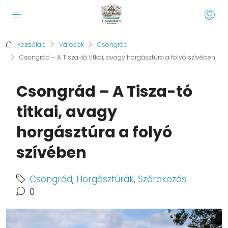
Kezdőlap
Városok
Csongrád
Csongrád – A Tisza-tó titkai, avagy horgásztúra a folyó szívében
Csongrád – A Tisza-tó
titkai, avagy
horgásztúra a folyó
szívében
Csongrád
,
Horgásztúrák
,
Szórakozás
0