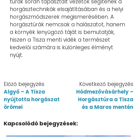
túrák során tapasztalt vezetők segítenek a
horgásztechnikák elsajátításában és a helyi
horgászmódszerek megismerésében. A
horgásztúrák nemcsak a halászatot, hanem
a környék lenyűgöző táját is bemutatják,
hiszen a Tisza menti vidék a természet
kedvelői számára is különleges élményt
nyújt.
Előző bejegyzés
Következő bejegyzés
Algyő – A Tisza
Hódmezővásárhely –
nyújtotta horgászat
Horgásztúra a Tisza
örömei
és a Maros mentén
Kapcsolódó bejegyzések: