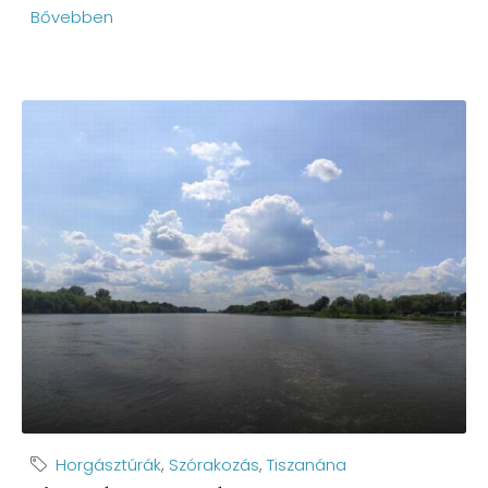
Bővebben
Horgásztúrák
,
Szórakozás
,
Tiszanána