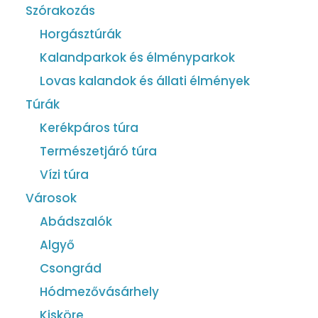
Szórakozás
Horgásztúrák
Kalandparkok és élményparkok
Lovas kalandok és állati élmények
Túrák
Kerékpáros túra
Természetjáró túra
Vízi túra
Városok
Abádszalók
Algyő
Csongrád
Hódmezővásárhely
Kisköre