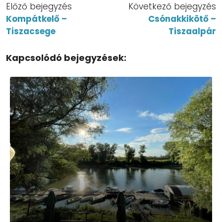
Előző bejegyzés
Következő bejegyzés
Kompátkelő –
Csónakkikötő –
Tiszacsege
Tiszaalpár
Kapcsolódó bejegyzések: