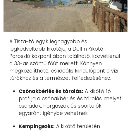
A Tisza-tó egyik legnagyobb és
legkedveltebb kikötője, a Delfin Kikötő
Poroszló központjában található, közvetlenül
a 33-as számú főút mellett. Könnyen
megközelíthető, és ideális kiindulópont a vízi
túrákhoz és a természet felfedezéséhez.
Csónakbérlés és tárolás:
A kikötő fő
profilja a csónakbérlés és tárolás, melyet
családok, horgászok és sportolók
egyaránt igénybe vehetnek.
Kempingezés:
A kikötő területén