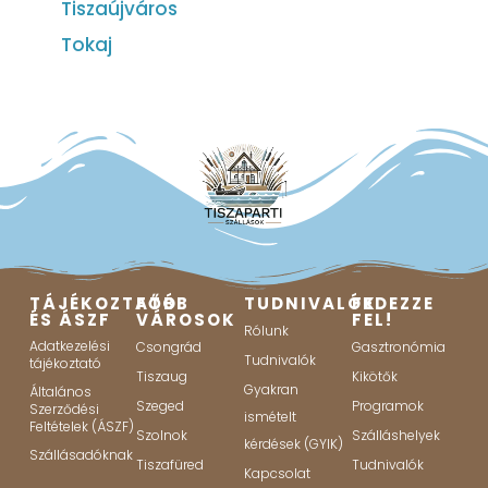
Tiszaújváros
Tokaj
TÁJÉKOZTATÓ
FŐBB
TUDNIVALÓK
FEDEZZE
ÉS ÁSZF
VÁROSOK
FEL!
Rólunk
Adatkezelési
Csongrád
Gasztronómia
Tudnivalók
tájékoztató
Tiszaug
Kikötők
Gyakran
Általános
Szeged
Programok
Szerződési
ismételt
Feltételek (ÁSZF)
Szolnok
Szálláshelyek
kérdések (GYIK)
Szállásadóknak
Tiszafüred
Tudnivalók
Kapcsolat