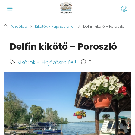
Kezdőlap
Kikötők - Hajózásra fel!
Delfin kikötő – Poroszló
Delfin kikötő – Poroszló
Kikötők - Hajózásra fel!
0