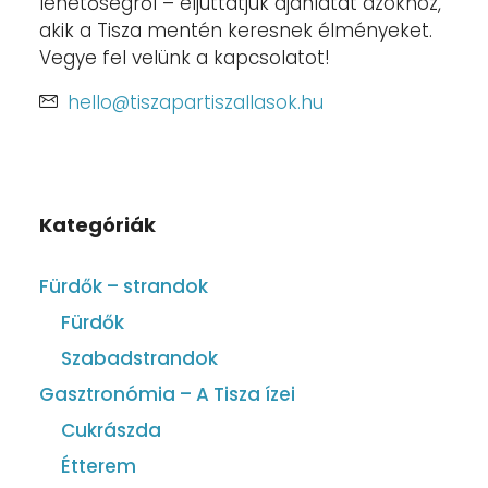
lehetőségről – eljuttatjuk ajánlatát azokhoz,
akik a Tisza mentén keresnek élményeket.
Vegye fel velünk a kapcsolatot!
hello@tiszapartiszallasok.hu
Kategóriák
Fürdők – strandok
Fürdők
Szabadstrandok
Gasztronómia – A Tisza ízei
Cukrászda
Étterem