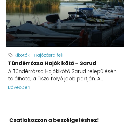
Kikötők - Hajózásra fel!
Tündérrózsa Hajókikötő – Sarud
A Tündérrózsa Hajókikötő Sarud településén
található, a Tisza folyó jobb partján. A...
Bővebben
Csatlakozzon a beszélgetéshez!