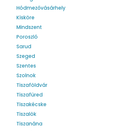
Hódmezővásárhely
Kisköre
Mindszent
Poroszló
Sarud
Szeged
Szentes
Szolnok
Tiszaföldvár
Tiszafüred
Tiszakécske
Tiszalök
Tiszanána