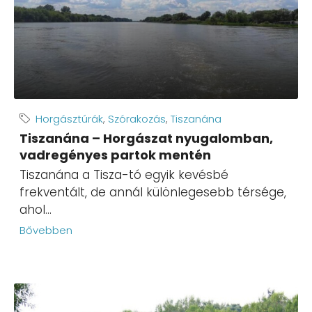
Horgásztúrák
,
Szórakozás
,
Tiszanána
Tiszanána – Horgászat nyugalomban,
vadregényes partok mentén
Tiszanána a Tisza-tó egyik kevésbé
frekventált, de annál különlegesebb térsége,
ahol...
Bővebben