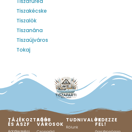
Tiszafüred
Tiszakécske
Tiszalök
Tiszanána
Tiszaújváros
Tokaj
TÁJÉKOZTATÓ
FŐBB
TUDNIVALÓK
FEDEZZE
ÉS ÁSZF
VÁROSOK
FEL!
Rólunk
Adatkezelési
Csongrád
Gasztronómia