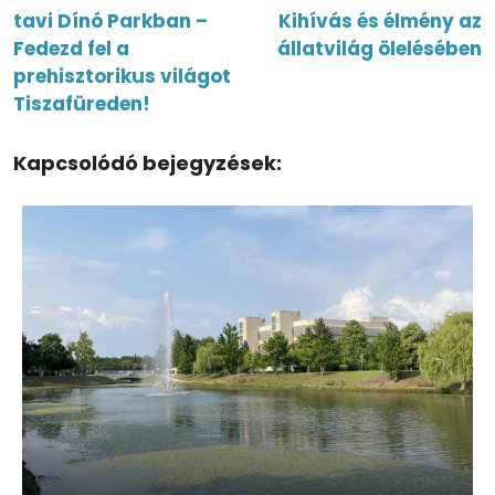
tavi Dínó Parkban –
Kihívás és élmény az
Fedezd fel a
állatvilág ölelésében
prehisztorikus világot
Tiszafüreden!
Kapcsolódó bejegyzések: