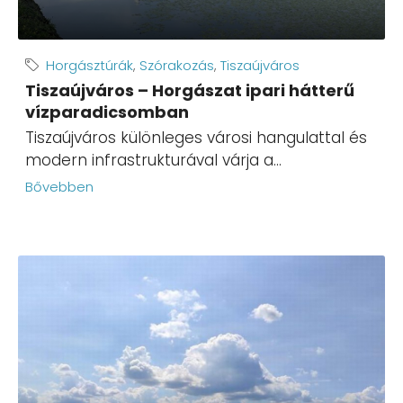
Horgásztúrák
,
Szórakozás
,
Tiszaújváros
Tiszaújváros – Horgászat ipari hátterű
vízparadicsomban
Tiszaújváros különleges városi hangulattal és
modern infrastrukturával várja a...
Bővebben