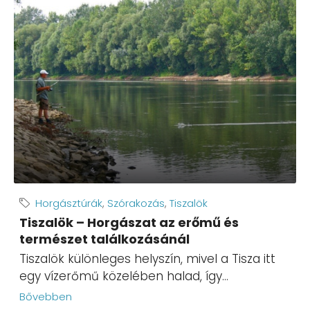
Horgásztúrák
,
Szórakozás
,
Tiszalök
Tiszalök – Horgászat az erőmű és
természet találkozásánál
Tiszalök különleges helyszín, mivel a Tisza itt
egy vízerőmű közelében halad, így...
Bővebben