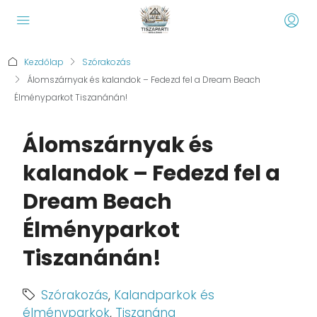
Kezdőlap
Szórakozás
Álomszárnyak és kalandok – Fedezd fel a Dream Beach
Élményparkot Tiszanánán!
Álomszárnyak és
kalandok – Fedezd fel a
Dream Beach
Élményparkot
Tiszanánán!
Szórakozás
,
Kalandparkok és
élményparkok
,
Tiszanána