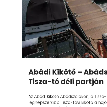
Abádi Kikötő – Abáds
Tisza-tó déli partján
Az Abádi Kikötő Abádszalókon, a Tisza-t
legnépszerűbb Tisza-tavi kikötő a hajó