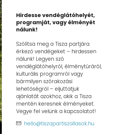
Hirdesse vendéglátóhelyét,
programját, vagy élményét
nálunk!
Szólítsa meg a Tisza partjára
érkező vendégeket – hirdessen
nálunk! Legyen szó
vendéglátóhelyről, élménytúráról,
kulturális programról vagy
bármilyen szórakozási
lehetőségről – eljuttatjuk
ajánlatát azokhoz, akik a Tisza
mentén keresnek élményeket.
Vegye fel velünk a kapcsolatot!
hello@tiszapartiszallasok.hu