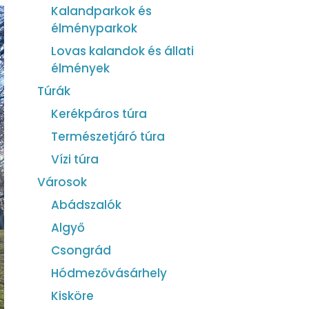
Kalandparkok és
élményparkok
Lovas kalandok és állati
élmények
Túrák
Kerékpáros túra
Természetjáró túra
Vízi túra
Városok
Abádszalók
Algyő
Csongrád
Hódmezővásárhely
Kisköre