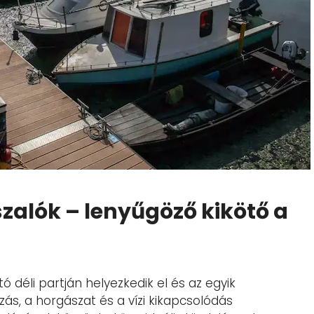
zalók – lenyűgöző kikötő a
ó déli partján helyezkedik el és az egyik
zás, a horgászat és a vízi kikapcsolódás