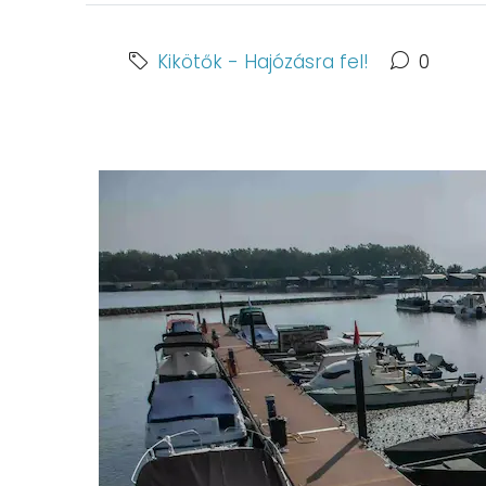
Kikötők - Hajózásra fel!
0