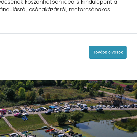
edésének köszönhetően ideális kiindulópont a
irándulásról, csónakázásról, motorcsónakos
Tovább olvasok