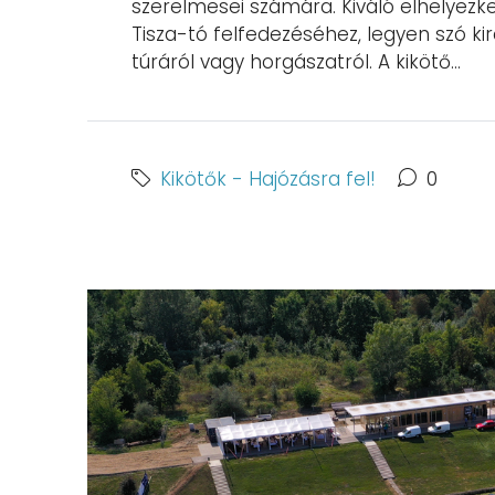
szerelmesei számára. Kiváló elhelyezk
Tisza-tó felfedezéséhez, legyen szó k
túráról vagy horgászatról. A kikötő...
Kikötők - Hajózásra fel!
0