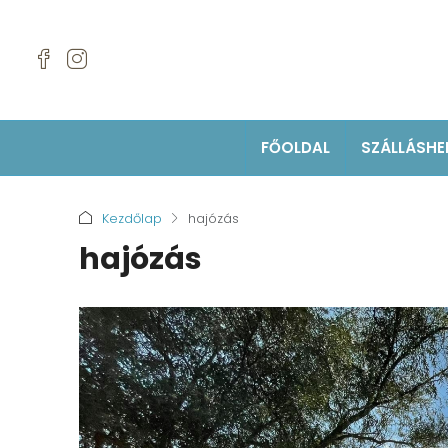
FŐOLDAL
SZÁLLÁSHE
Kezdőlap
hajózás
hajózás