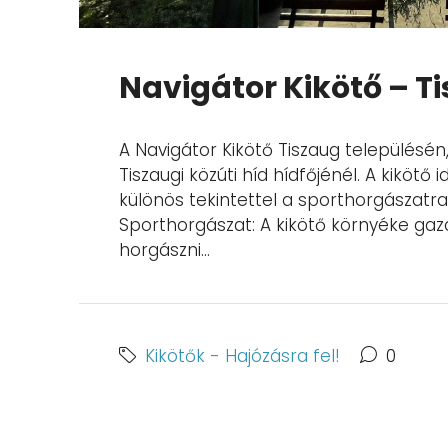
Navigátor Kikötő – T
A Navigátor Kikötő Tiszaug településén, 
Tiszaugi közúti híd hídfőjénél. A kikötő 
különös tekintettel a sporthorgászatra
Sporthorgászat: A kikötő környéke gazd
horgászni...
Kikötők - Hajózásra fel!
0