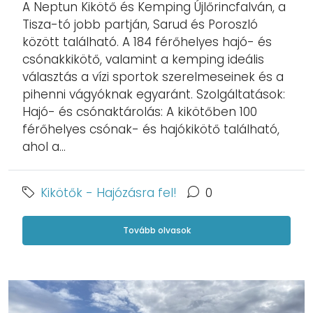
A Neptun Kikötő és Kemping Újlőrincfalván, a
Tisza-tó jobb partján, Sarud és Poroszló
között található. A 184 férőhelyes hajó- és
csónakkikötő, valamint a kemping ideális
választás a vízi sportok szerelmeseinek és a
pihenni vágyóknak egyaránt. Szolgáltatások:
Hajó- és csónaktárolás: A kikötőben 100
férőhelyes csónak- és hajókikötő található,
ahol a...
Kikötők - Hajózásra fel!
0
Tovább olvasok