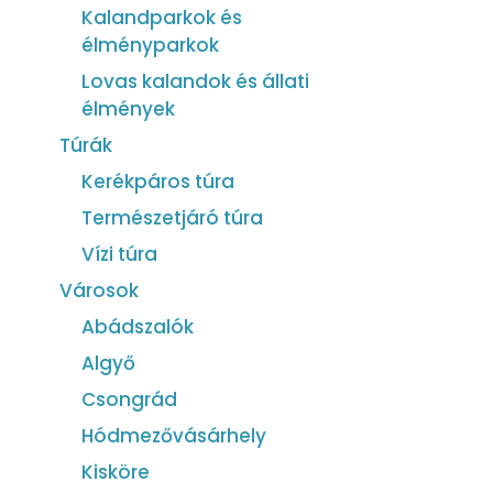
Kalandparkok és
élményparkok
Lovas kalandok és állati
élmények
Túrák
Kerékpáros túra
Természetjáró túra
Vízi túra
Városok
Abádszalók
Algyő
Csongrád
Hódmezővásárhely
Kisköre