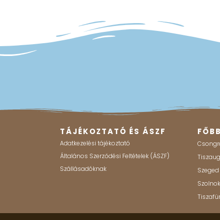
TÁJÉKOZTATÓ ÉS ÁSZF
FŐB
Adatkezelési tájékoztató
Csongr
Általános Szerződési Feltételek (ÁSZF)
Tiszau
Szállásadóknak
Szeged
Szolno
Tiszafü