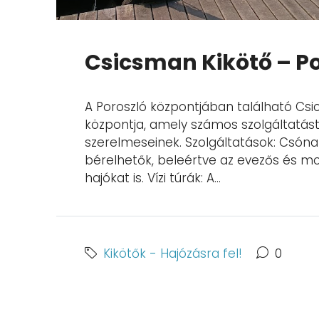
Csicsman Kikötő – Po
A Poroszló központjában található Csic
központja, amely számos szolgáltatást 
szerelmeseinek. Szolgáltatások: Csóna
bérelhetők, beleértve az evezős és m
hajókat is. Vízi túrák: A...
Kikötők - Hajózásra fel!
0