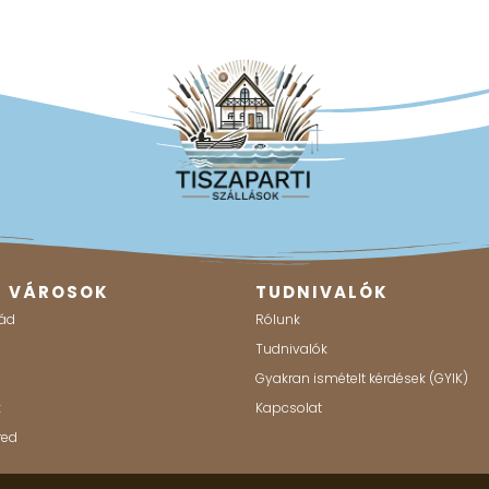
B VÁROSOK
TUDNIVALÓK
ád
Rólunk
g
Tudnivalók
Gyakran ismételt kérdések (GYIK)
k
Kapcsolat
red