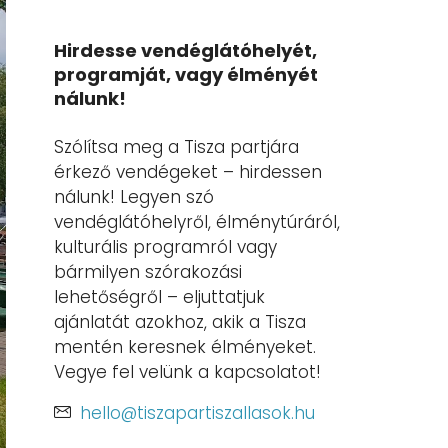
Hirdesse vendéglátóhelyét,
programját, vagy élményét
nálunk!
Szólítsa meg a Tisza partjára
érkező vendégeket – hirdessen
nálunk! Legyen szó
vendéglátóhelyről, élménytúráról,
kulturális programról vagy
bármilyen szórakozási
lehetőségről – eljuttatjuk
ajánlatát azokhoz, akik a Tisza
mentén keresnek élményeket.
Vegye fel velünk a kapcsolatot!
hello@tiszapartiszallasok.hu