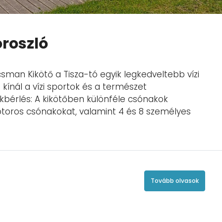
roszló
sman Kikötő a Tisza-tó egyik legkedveltebb vízi
kínál a vízi sportok és a természet
kbérlés: A kikötőben különféle csónakok
otoros csónakokat, valamint 4 és 8 személyes
Tovább olvasok