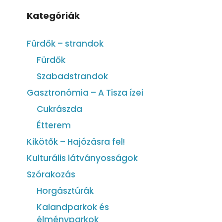
Kategóriák
Fürdők – strandok
Fürdők
Szabadstrandok
Gasztronómia – A Tisza ízei
Cukrászda
Étterem
Kikötők – Hajózásra fel!
Kulturális látványosságok
Szórakozás
Horgásztúrák
Kalandparkok és
élményparkok