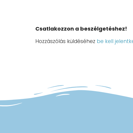
Csatlakozzon a beszélgetéshez!
Hozzászólás küldéséhez
be kell jelentk