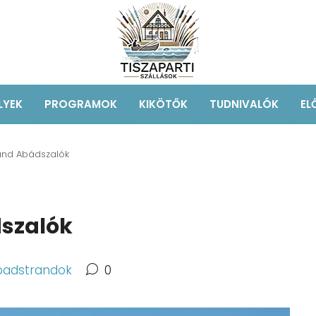
LYEK
PROGRAMOK
KIKÖTŐK
TUDNIVALÓK
EL
rand Abádszalók
dszalók
badstrandok
0