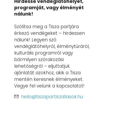
Hirdesse vendéglátóhelyét,
programját, vagy élményét
nálunk!
Szólítsa meg a Tisza partjára
érkező vendégeket – hirdessen
nálunk! Legyen szó
vendéglátóhelyről, élménytúráról,
kulturális programról vagy
bármilyen szórakozási
lehetőségről – eljuttatjuk
ajánlatát azokhoz, akik a Tisza
mentén keresnek élményeket.
Vegye fel velünk a kapcsolatot!
hello@tiszapartiszallasok.hu