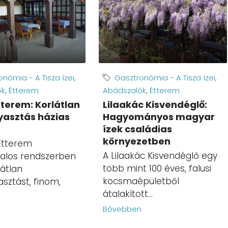
nómia - A Tisza ízei
,
Gasztronómia - A Tisza ízei
,
ók
,
Étterem
Abádszalók
,
Étterem
tterem: Korlátlan
Lilaakác Kisvendéglő:
yasztás házias
Hagyományos magyar
ízek családias
környezetben
Étterem
A Lilaakác Kisvendéglő egy
alos rendszerben
több mint 100 éves, falusi
látlan
kocsmaépületből
asztást, finom,
átalakított...
Bővebben
n