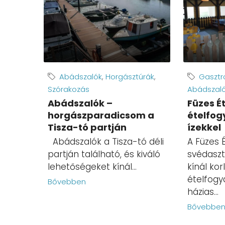
Abádszalók
,
Horgásztúrák
,
Gasztro
Szórakozás
Abádszal
Abádszalók –
Füzes É
horgászparadicsom a
ételfog
Tisza-tó partján
ízekkel
Abádszalók a Tisza-tó déli
A Füzes 
partján található, és kiváló
svédaszt
lehetőségeket kínál...
kínál kor
ételfogy
Bővebben
házias...
Bővebbe