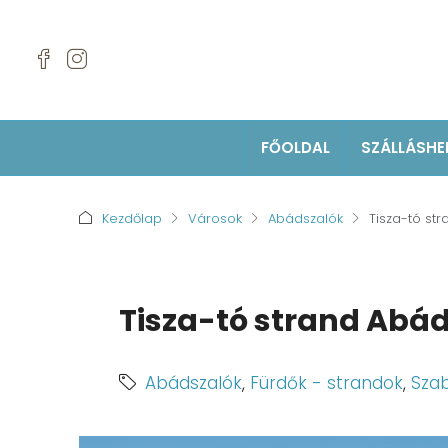
FŐOLDAL
SZÁLLÁSHE
Kezdőlap
Városok
Abádszalók
Tisza-tó st
Tisza-tó strand Abá
Abádszalók
,
Fürdők - strandok
,
Sza