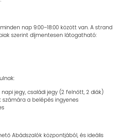
 minden nap 9:00–18:00 között van. A strand
iak szerint díjmentesen látogatható:
ulnak:
napi jegy, családi jegy (2 felnőtt, 2 diák)
atók számára a belépés ingyenes
es
ető Abádszalók központjából, és ideális