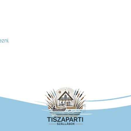
ezni
.