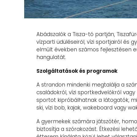
Abádszalók a Tisza-tó partján, Tiszafü
vízparti üdüléseiről, vízi sportjairól és
elmúlt években számos fejlesztésen es
hangulatát.
Szolgáltatások és programok
A strandon mindenki megtalálja a sz
családokról, vízi sportkedvelőkről vagy
sportot kipróbálhatnak a látogatók, mint 
ski, vízi bob, kajak, wakeboard vagy wa
A gyermekek számára játszótér, homok
biztosítja a szórakozást. Étkezési lehe
étterem kínálata közül lehet választani