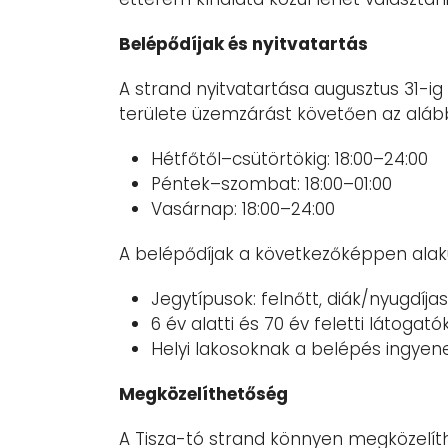
Belépődíjak és nyitvatartás
A strand nyitvatartása augusztus 31-ig
területe üzemzárást követően az alább
Hétfőtől–csütörtökig: 18:00–24:00
Péntek–szombat: 18:00–01:00
Vasárnap: 18:00–24:00
A belépődíjak a következőképpen alak
Jegytípusok: felnőtt, diák/nyugdíjas 
6 év alatti és 70 év feletti látog
Helyi lakosoknak a belépés ingyen
Megközelíthetőség
A Tisza-tó strand könnyen megközelíth