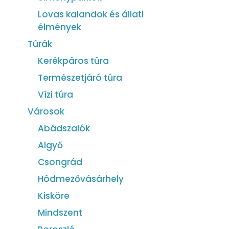
Lovas kalandok és állati
élmények
Túrák
Kerékpáros túra
Természetjáró túra
Vízi túra
Városok
Abádszalók
Algyő
Csongrád
Hódmezővásárhely
Kisköre
Mindszent