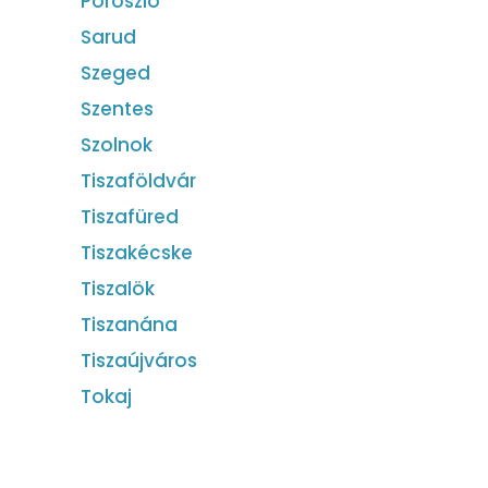
Poroszló
Sarud
Szeged
Szentes
Szolnok
Tiszaföldvár
Tiszafüred
Tiszakécske
Tiszalök
Tiszanána
Tiszaújváros
Tokaj