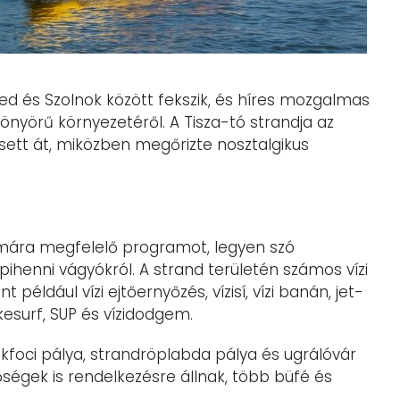
red és Szolnok között fekszik, és híres mozgalmas
 gyönyörű környezetéről. A Tisza-tó strandja az
ett át, miközben megőrizte nosztalgikus
ámára megfelelő programot, legyen szó
 pihenni vágyókról. A strand területén számos vízi
például vízi ejtőernyőzés, vízisí, vízi banán, jet-
kesurf, SUP és vízidodgem.
foci pálya, strandröplabda pálya és ugrálóvár
tőségek is rendelkezésre állnak, több büfé és
.