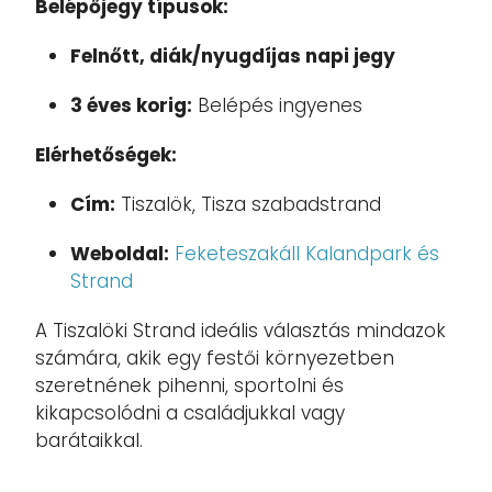
Belépőjegy típusok:
Felnőtt, d
iák/nyugdíjas napi jegy
3 éves korig:
Belépés ingyenes
Elérhetőségek:
Cím:
Tiszalök, Tisza szabadstrand
Weboldal:
Feketeszakáll Kalandpark és
Strand
A Tiszalöki Strand ideális választás mindazok
számára, akik egy festői környezetben
szeretnének pihenni, sportolni és
kikapcsolódni a családjukkal vagy
barátaikkal.