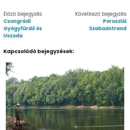
Előző bejegyzés
Következő bejegyzés
Csongrádi
Poroszlói
Gyógyfürdő és
Szabadstrand
Uszoda
Kapcsolódó bejegyzések: