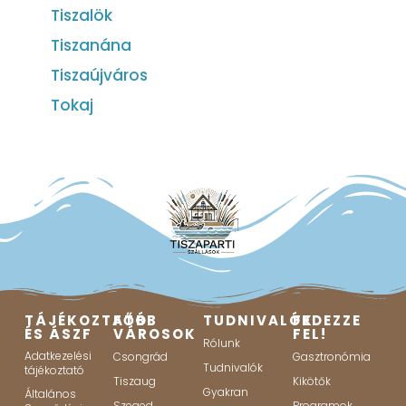
Tiszalök
Tiszanána
Tiszaújváros
Tokaj
TÁJÉKOZTATÓ
FŐBB
TUDNIVALÓK
FEDEZZE
ÉS ÁSZF
VÁROSOK
FEL!
Rólunk
Adatkezelési
Csongrád
Gasztronómia
Tudnivalók
tájékoztató
Tiszaug
Kikötők
Gyakran
Általános
Szeged
Programok