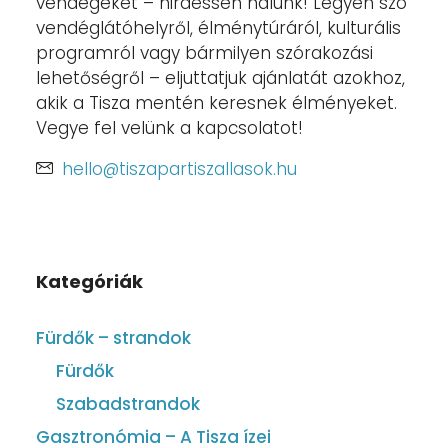
vendégeket – hirdessen nálunk! Legyen szó
vendéglátóhelyről, élménytúráról, kulturális
programról vagy bármilyen szórakozási
lehetőségről – eljuttatjuk ajánlatát azokhoz,
akik a Tisza mentén keresnek élményeket.
Vegye fel velünk a kapcsolatot!
hello@tiszapartiszallasok.hu
Kategóriák
Fürdők – strandok
Fürdők
Szabadstrandok
Gasztronómia – A Tisza ízei