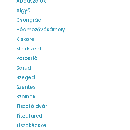
Abádszalók
Algyő
Csongrád
Hódmezővásárhely
Kisköre
Mindszent
Poroszló
Sarud
Szeged
Szentes
Szolnok
Tiszaföldvár
Tiszafüred
Tiszakécske