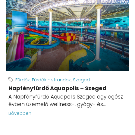
Fürdők
,
Fürdők - strandok
,
Szeged
Napfényfürdő Aquapolis – Szeged
A Napfényfürdő Aquapolis Szeged egy egész
évben üzemelő wellness-, gyógy- és...
Bővebben