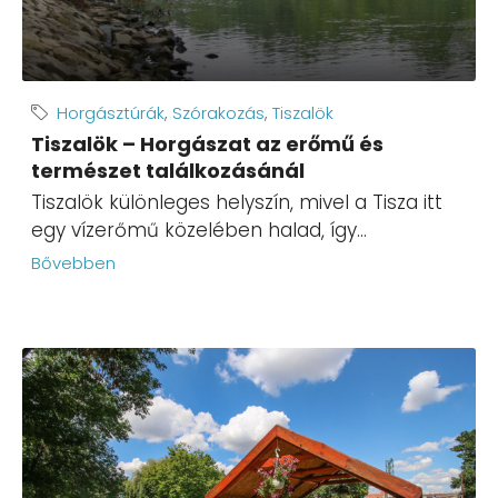
Horgásztúrák
,
Szórakozás
,
Tiszalök
Tiszalök – Horgászat az erőmű és
természet találkozásánál
Tiszalök különleges helyszín, mivel a Tisza itt
egy vízerőmű közelében halad, így...
Bővebben