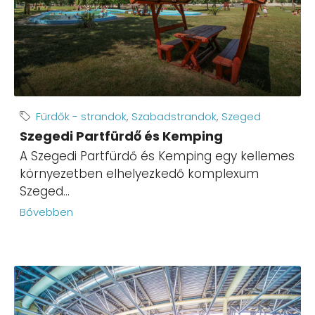
Fürdők - strandok
,
Szabadstrandok
,
Szeged
Szegedi Partfürdő és Kemping
A Szegedi Partfürdő és Kemping egy kellemes
környezetben elhelyezkedő komplexum
Szeged...
Bővebben