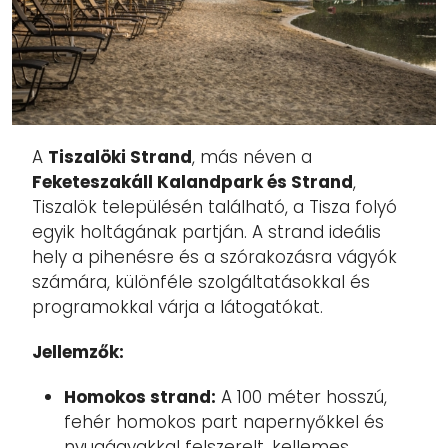
A
Tiszalöki Strand
, más néven a
Feketeszakáll Kalandpark és Strand
,
Tiszalök településén található, a Tisza folyó
egyik holtágának partján. A strand ideális
hely a pihenésre és a szórakozásra vágyók
számára, különféle szolgáltatásokkal és
programokkal várja a látogatókat.
Jellemzők:
Homokos strand:
A 100 méter hosszú,
fehér homokos part napernyőkkel és
nyugágyakkal felszerelt, kellemes