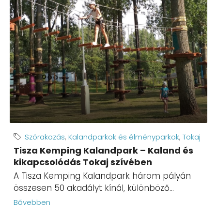
Szórakozás
,
Kalandparkok és élményparkok
,
Tokaj
Tisza Kemping Kalandpark – Kaland és
kikapcsolódás Tokaj szívében
A Tisza Kemping Kalandpark három pályán
összesen 50 akadályt kínál, különböző...
Bővebben