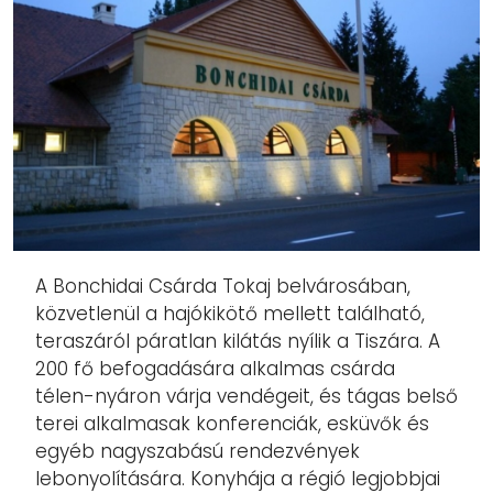
A Bonchidai Csárda Tokaj belvárosában,
közvetlenül a hajókikötő mellett található,
teraszáról páratlan kilátás nyílik a Tiszára.
A
200 fő befogadására alkalmas csárda
télen-nyáron várja vendégeit, és tágas belső
terei alkalmasak konferenciák, esküvők és
egyéb nagyszabású rendezvények
lebonyolítására.
Konyhája a régió legjobbjai