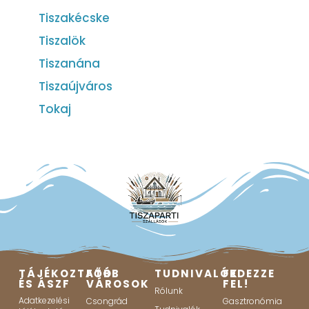
Tiszakécske
Tiszalök
Tiszanána
Tiszaújváros
Tokaj
TÁJÉKOZTATÓ
FŐBB
TUDNIVALÓK
FEDEZZE
ÉS ÁSZF
VÁROSOK
FEL!
Rólunk
Adatkezelési
Csongrád
Gasztronómia