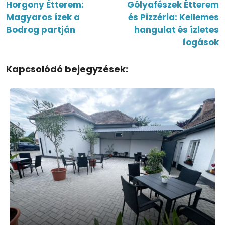
Horgony Étterem:
Gólyafészek Étterem
Magyaros ízek a
és Pizzéria: Kellemes
Bodrog partján
hangulat és ízletes
fogások
Kapcsolódó bejegyzések: