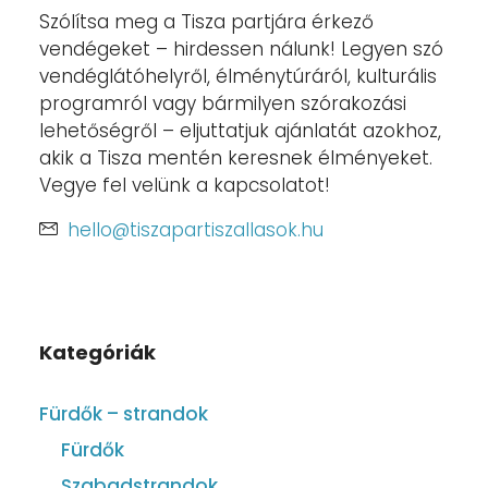
Szólítsa meg a Tisza partjára érkező
vendégeket – hirdessen nálunk! Legyen szó
vendéglátóhelyről, élménytúráról, kulturális
programról vagy bármilyen szórakozási
lehetőségről – eljuttatjuk ajánlatát azokhoz,
akik a Tisza mentén keresnek élményeket.
Vegye fel velünk a kapcsolatot!
hello@tiszapartiszallasok.hu
Kategóriák
Fürdők – strandok
Fürdők
Szabadstrandok