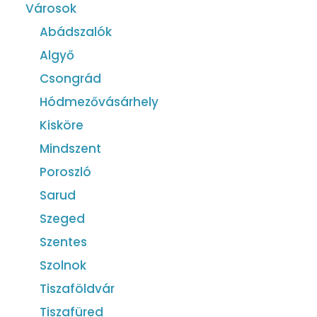
Városok
Abádszalók
Algyő
Csongrád
Hódmezővásárhely
Kisköre
Mindszent
Poroszló
Sarud
Szeged
Szentes
Szolnok
Tiszaföldvár
Tiszafüred