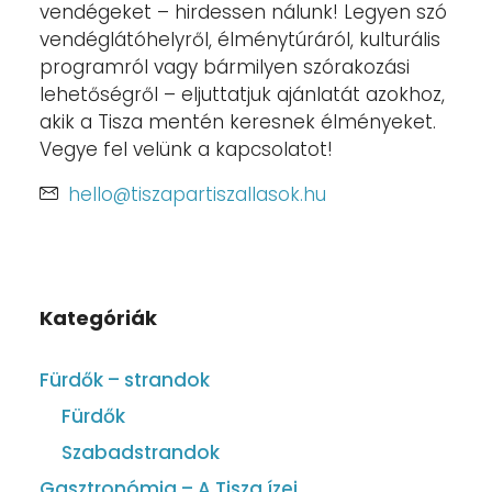
vendégeket – hirdessen nálunk! Legyen szó
vendéglátóhelyről, élménytúráról, kulturális
programról vagy bármilyen szórakozási
lehetőségről – eljuttatjuk ajánlatát azokhoz,
akik a Tisza mentén keresnek élményeket.
Vegye fel velünk a kapcsolatot!
hello@tiszapartiszallasok.hu
Kategóriák
Fürdők – strandok
Fürdők
Szabadstrandok
Gasztronómia – A Tisza ízei