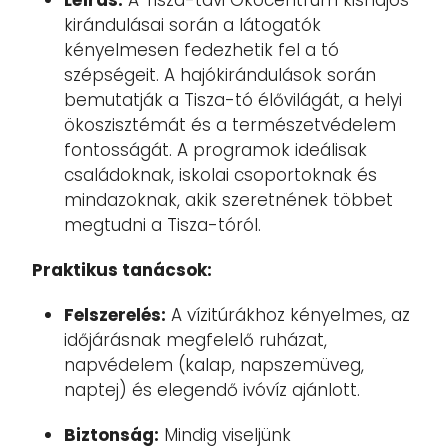
Leírás:
A Tisza-tavi Ökocentrum kishajós
kirándulásai során a látogatók
kényelmesen fedezhetik fel a tó
szépségeit. A hajókirándulások során
bemutatják a Tisza-tó élővilágát, a helyi
ökoszisztémát és a természetvédelem
fontosságát. A programok ideálisak
családoknak, iskolai csoportoknak és
mindazoknak, akik szeretnének többet
megtudni a Tisza-tóról.
Praktikus tanácsok:
Felszerelés:
A vízitúrákhoz kényelmes, az
időjárásnak megfelelő ruházat,
napvédelem (kalap, napszemüveg,
naptej) és elegendő ivóvíz ajánlott.
Biztonság:
Mindig viseljünk