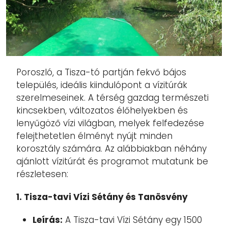
Poroszló, a Tisza-tó partján fekvő bájos
település, ideális kiindulópont a vízitúrák
szerelmeseinek. A térség gazdag természeti
kincsekben, változatos élőhelyekben és
lenyűgöző vízi világban, melyek felfedezése
felejthetetlen élményt nyújt minden
korosztály számára. Az alábbiakban néhány
ajánlott vízitúrát és programot mutatunk be
részletesen:
1. Tisza-tavi Vízi Sétány és Tanösvény
Leírás:
A Tisza-tavi Vízi Sétány egy 1500