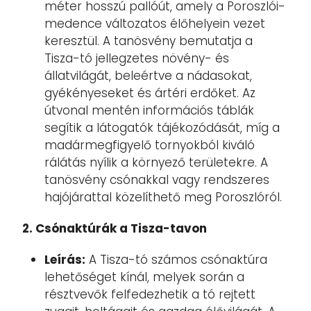
méter hosszú pallóút, amely a Poroszlói-
medence változatos élőhelyein vezet
keresztül. A tanösvény bemutatja a
Tisza-tó jellegzetes növény- és
állatvilágát, beleértve a nádasokat,
gyékényeseket és ártéri erdőket. Az
útvonal mentén információs táblák
segítik a látogatók tájékozódását, míg a
madármegfigyelő tornyokból kiváló
rálátás nyílik a környező területekre. A
tanösvény csónakkal vagy rendszeres
hajójárattal közelíthető meg Poroszlóról.
2. Csónaktúrák a Tisza-tavon
Leírás:
A Tisza-tó számos csónaktúra
lehetőséget kínál, melyek során a
résztvevők felfedezhetik a tó rejtett