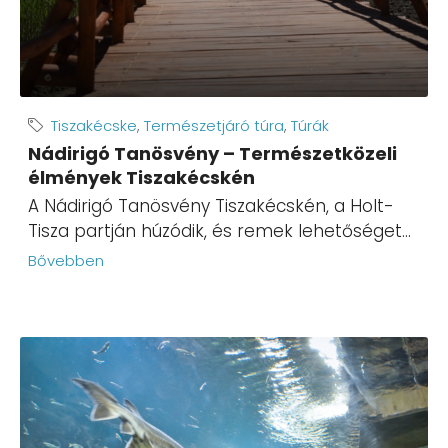
Tiszakécske
,
Természetjáró túra
,
Túrák
Nádirigó Tanösvény – Természetközeli
élmények Tiszakécskén
A Nádirigó Tanösvény Tiszakécskén, a Holt-
Tisza partján húzódik, és remek lehetőséget...
Bővebben