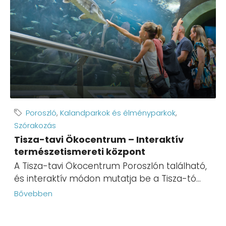
Poroszló
,
Kalandparkok és élményparkok
,
Szórakozás
Tisza-tavi Ökocentrum – Interaktív
természetismereti központ
A Tisza-tavi Ökocentrum Poroszlón található,
és interaktív módon mutatja be a Tisza-tó...
Bővebben