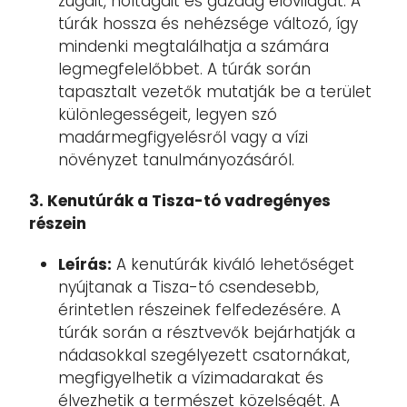
zugait, holtágait és gazdag élővilágát. A
túrák hossza és nehézsége változó, így
mindenki megtalálhatja a számára
legmegfelelőbbet. A túrák során
tapasztalt vezetők mutatják be a terület
különlegességeit, legyen szó
madármegfigyelésről vagy a vízi
növényzet tanulmányozásáról.
3. Kenutúrák a Tisza-tó vadregényes
részein
Leírás:
A kenutúrák kiváló lehetőséget
nyújtanak a Tisza-tó csendesebb,
érintetlen részeinek felfedezésére. A
túrák során a résztvevők bejárhatják a
nádasokkal szegélyezett csatornákat,
megfigyelhetik a vízimadarakat és
élvezhetik a természet közelségét. A