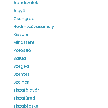
Abádszalók
Algyő
Csongrád
Hódmezővásárhely
Kisköre
Mindszent
Poroszló
Sarud
Szeged
Szentes
Szolnok
Tiszaföldvár
Tiszafüred
Tiszakécske