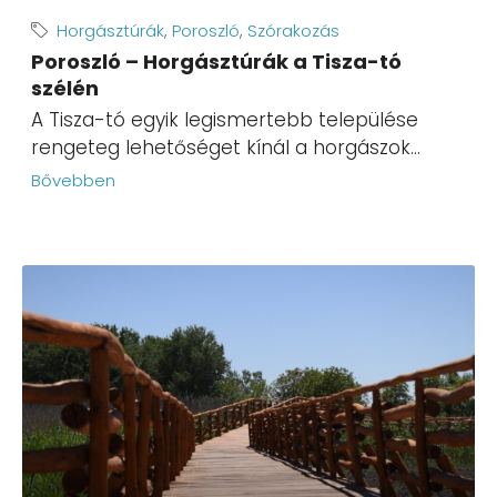
Horgásztúrák
,
Poroszló
,
Szórakozás
Poroszló – Horgásztúrák a Tisza-tó
szélén
A Tisza-tó egyik legismertebb települése
rengeteg lehetőséget kínál a horgászok...
Bővebben