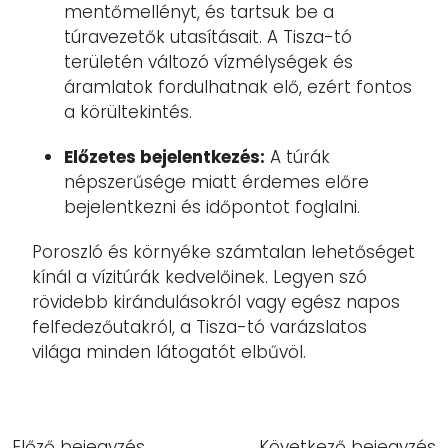
mentőmellényt, és tartsuk be a
túravezetők utasításait. A Tisza-tó
területén változó vízmélységek és
áramlatok fordulhatnak elő, ezért fontos
a körültekintés.
Előzetes bejelentkezés:
A túrák
népszerűsége miatt érdemes előre
bejelentkezni és időpontot foglalni.
Poroszló és környéke számtalan lehetőséget
kínál a vízitúrák kedvelőinek. Legyen szó
rövidebb kirándulásokról vagy egész napos
felfedezőutakról, a Tisza-tó varázslatos
világa minden látogatót elbűvöl.
Előző bejegyzés
Következő bejegyzés