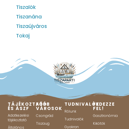
Tiszalök
Tiszanána
Tiszaújváros
Tokaj
TÁJÉKOZTATÓ
FŐBB
TUDNIVALÓK
FEDEZZE
ÉS ÁSZF
VÁROSOK
FEL!
Rólunk
Adatkezelési
Csongrád
Gasztronómia
Tudnivalók
tájékoztató
Tiszaug
Kikötők
Gyakran
Általános