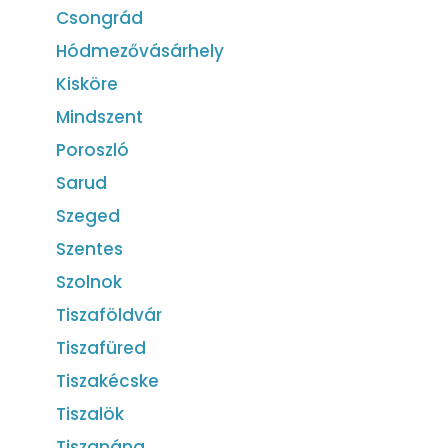
Csongrád
Hódmezővásárhely
Kisköre
Mindszent
Poroszló
Sarud
Szeged
Szentes
Szolnok
Tiszaföldvár
Tiszafüred
Tiszakécske
Tiszalök
Tiszanána