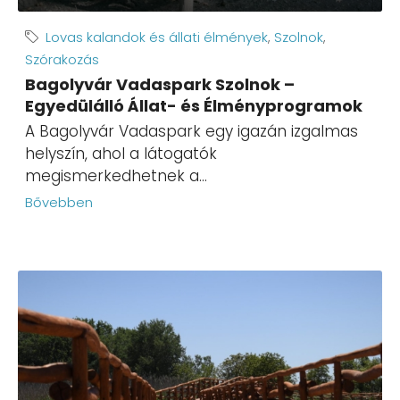
Lovas kalandok és állati élmények
,
Szolnok
,
Szórakozás
Bagolyvár Vadaspark Szolnok –
Egyedülálló Állat- és Élményprogramok
A Bagolyvár Vadaspark egy igazán izgalmas
helyszín, ahol a látogatók
megismerkedhetnek a...
Bővebben