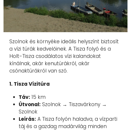
Szolnok és környéke ideális helyszínt biztosít
a vízi túrák kedvelőinek. A Tisza folyó és a
Holt-Tisza csodálatos vízi kalandokat
kínálnak, akár kenutúrákról, akár
csónaktúrákról van szó.
1. Tisza Vízitúra
Táv:
15 km
Útvonal:
Szolnok → Tiszavárkony →
Szolnok
Leírás:
A Tisza folyón haladva, a vízparti
táj és a gazdag madárvilág minden