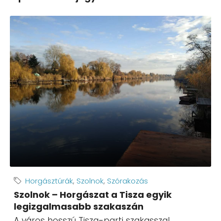
Horgásztúrák
,
Szolnok
,
Szórakozás
Szolnok – Horgászat a Tisza egyik
legizgalmasabb szakaszán
A város hosszú Tisza-parti szakasszal