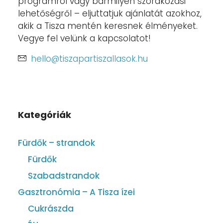
programról vagy bármilyen szórakozási
lehetőségről – eljuttatjuk ajánlatát azokhoz,
akik a Tisza mentén keresnek élményeket.
Vegye fel velünk a kapcsolatot!
hello@tiszapartiszallasok.hu
Kategóriák
Fürdők – strandok
Fürdők
Szabadstrandok
Gasztronómia – A Tisza ízei
Cukrászda