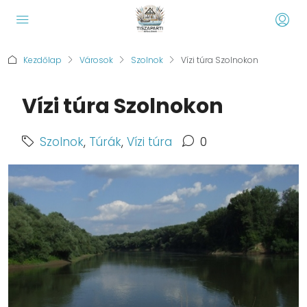
Kezdőlap
Városok
Szolnok
Vízi túra Szolnokon
Vízi túra Szolnokon
Szolnok
,
Túrák
,
Vízi túra
0