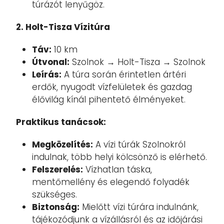
túrázót lenyűgöz.
2. Holt-Tisza Vízitúra
Táv:
10 km
Útvonal:
Szolnok → Holt-Tisza → Szolnok
Leírás:
A túra során érintetlen ártéri
erdők, nyugodt vízfelületek és gazdag
élővilág kínál pihentető élményeket.
Praktikus tanácsok:
Megközelítés:
A vízi túrák Szolnokról
indulnak, több helyi kölcsönző is elérhető.
Felszerelés:
Vízhatlan táska,
mentőmellény és elegendő folyadék
szükséges.
Biztonság:
Mielőtt vízi túrára indulnánk,
tájékozódjunk a vízállásról és az időjárási