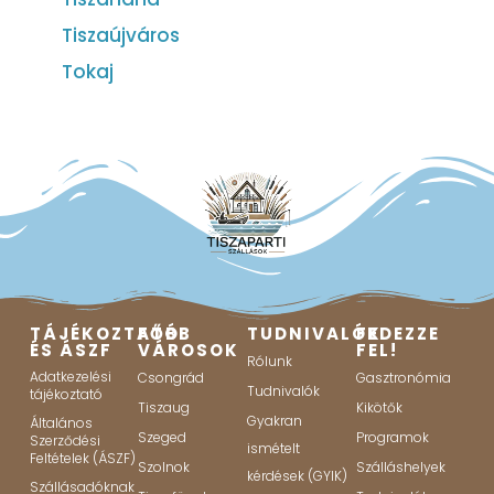
Tiszaújváros
Tokaj
TÁJÉKOZTATÓ
FŐBB
TUDNIVALÓK
FEDEZZE
ÉS ÁSZF
VÁROSOK
FEL!
Rólunk
Adatkezelési
Csongrád
Gasztronómia
Tudnivalók
tájékoztató
Tiszaug
Kikötők
Gyakran
Általános
Szeged
Programok
Szerződési
ismételt
Feltételek (ÁSZF)
Szolnok
Szálláshelyek
kérdések (GYIK)
Szállásadóknak