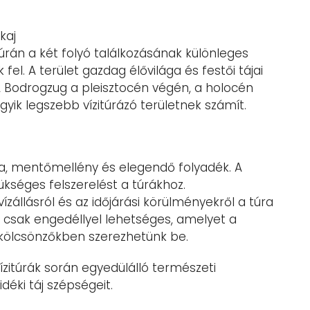
kaj
túrán a két folyó találkozásának különleges
fel. A terület gazdag élővilága és festői tájai
A Bodrogzug a pleisztocén végén, a holocén
egyik legszebb vízitúrázó területnek számít.
ka, mentőmellény és elegendő folyadék. A
kséges felszerelést a túrákhoz.
ízállásról és az időjárási körülményekről a túra
s csak engedéllyel lehetséges, amelyet a
 kölcsönzőkben szerezhetünk be.
vízitúrák során egyedülálló természeti
éki táj szépségeit.