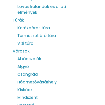
Lovas kalandok és állati
élmények
Túrák
Kerékpáros túra
Természetjáró túra
Vízi túra
Városok
Abádszalók
Algyő
Csongrád
Hódmezővásárhely
Kisköre
Mindszent