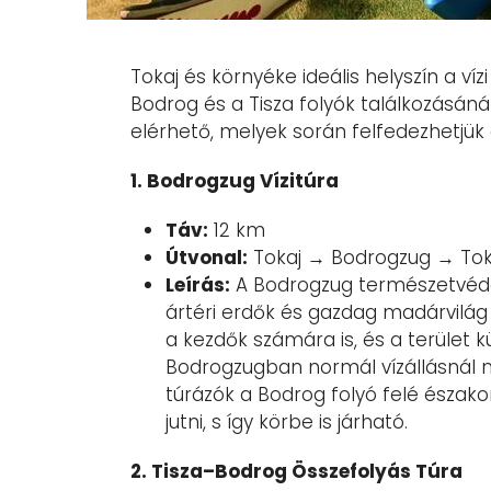
Tokaj és környéke ideális helyszín a ví
Bodrog és a Tisza folyók találkozásán
elérhető, melyek során felfedezhetjük a
1. Bodrogzug Vízitúra
Táv:
12 km
Útvonal:
Tokaj → Bodrogzug → Tok
Leírás:
A Bodrogzug természetvédel
ártéri erdők és gazdag madárvilág v
a kezdők számára is, és a terület k
Bodrogzugban normál vízállásnál m
túrázók a Bodrog folyó felé észako
jutni, s így körbe is járható.
2. Tisza–Bodrog Összefolyás Túra