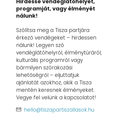
Hirdesse vendéglátóhelyét,
programját, vagy élményét
nálunk!
Szólítsa meg a Tisza partjára
érkező vendégeket – hirdessen
nálunk! Legyen szó
vendéglátóhelyről, élménytúráról,
kulturális programról vagy
bármilyen szórakozási
lehetőségről – eljuttatjuk
ajánlatát azokhoz, akik a Tisza
mentén keresnek élményeket.
Vegye fel velünk a kapcsolatot!
hello@tiszapartiszallasok.hu