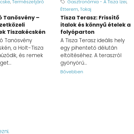
écske
,
Természetjáró
Gasztronómia - A Tisza ízei
,
Étterem
,
Tokaj
ó Tanösvény –
Tisza Terasz: Frissítő
etközeli
italok és könnyű ételek a
ek Tiszakécskén
folyóparton
gó Tanösvény
A Tisza Terasz ideális hely
skén, a Holt-Tisza
egy pihentető délután
húzódik, és remek
eltöltéséhez. A teraszról
et...
gyönyörű...
n
Bővebben
ezni
.