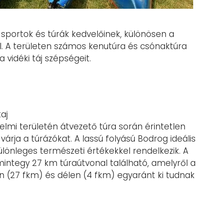
zi sportok és túrák kedvelőinek, különösen a
ál. A területen számos kenutúra és csónaktúra
 vidéki táj szépségeit.
aj
mi területén átvezető túra során érintetlen
árja a túrázókat. A lassú folyású Bodrog ideális
ülönleges természeti értékekkel rendelkezik. A
integy 27 km túraútvonal található, amelyről a
n (27 fkm) és délen (4 fkm) egyaránt ki tudnak