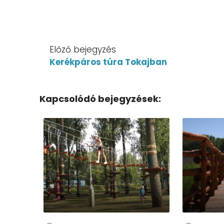
Előző bejegyzés
Kerékpáros túra Tokajban
Kapcsolódó bejegyzések: