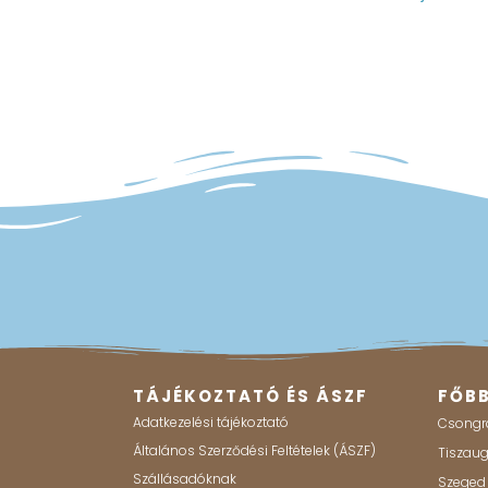
TÁJÉKOZTATÓ ÉS ÁSZF
FŐB
Adatkezelési tájékoztató
Csongr
Általános Szerződési Feltételek (ÁSZF)
Tiszau
Szállásadóknak
Szeged