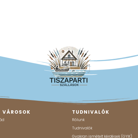
B VÁROSOK
TUDNIVALÓK
ád
Rólunk
g
Tudnivalók
Gyakran ismételt kérdések (GYIK)