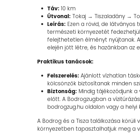
Táv:
10 km
Útvonal:
Tokaj → Tiszaladány → To
Leírás:
Ezen a rövid, de látványos 
természeti környezetét fedezhetjük 
felejthetetlen élményt nyújtanak. 
elején jött létre, és hazánkban az 
Praktikus tanácsok:
Felszerelés:
Ajánlott vízhatlan tás
kölcsönzők biztosítanak minden szü
Biztonság:
Mindig tájékozódjunk a v
előtt. A Bodrogzugban a vízitúrázá
bodrogzug.hu oldalon vagy a helyi
A Bodrog és a Tisza találkozása körüli 
környezetben tapasztalhatjuk meg a vid