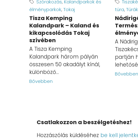
Szórakozás
,
Kalandparkok és
Tiszak
élményparkok
,
Tokaj
túra
,
Túrák
Tisza Kemping
Nádirig
Kalandpark – Kaland és
Termész
kikapcsolódás Tokaj
élmény
szívében
A Nádiri
A Tisza Kemping
Tiszakéc
Kalandpark három pályán
partján 
összesen 50 akadályt kínál,
lehetőség
különböző...
Bővebbe
Bővebben
Csatlakozzon a beszélgetéshez!
Hozzászólás küldéséhez
be kell jelentk