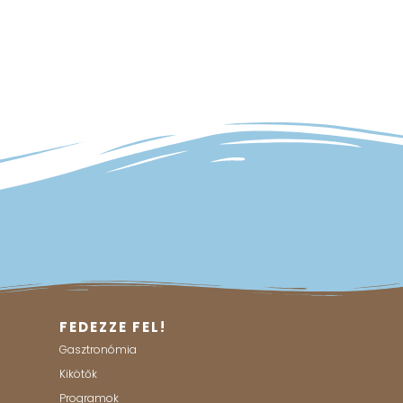
FEDEZZE FEL!
Gasztronómia
Kikötők
Programok