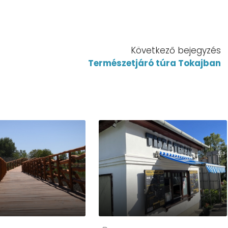
Következő bejegyzés
Természetjáró túra Tokajban