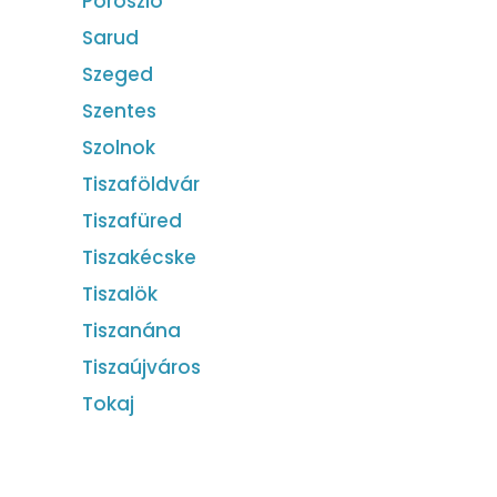
Poroszló
Sarud
Szeged
Szentes
Szolnok
Tiszaföldvár
Tiszafüred
Tiszakécske
Tiszalök
Tiszanána
Tiszaújváros
Tokaj