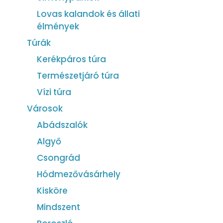
Lovas kalandok és állati
élmények
Túrák
Kerékpáros túra
Természetjáró túra
Vízi túra
Városok
Abádszalók
Algyő
Csongrád
Hódmezővásárhely
Kisköre
Mindszent