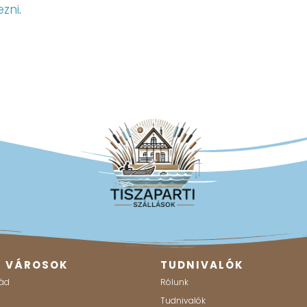
ezni
.
B VÁROSOK
TUDNIVALÓK
ád
Rólunk
g
Tudnivalók