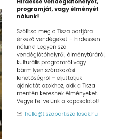
Hirdesse vendéglátóhelyét,
programját, vagy élményét
nálunk!
Szólítsa meg a Tisza partjára
érkező vendégeket – hirdessen
nálunk! Legyen szó
vendéglátóhelyről, élménytúráról,
kulturális programról vagy
bármilyen szórakozási
lehetőségről – eljuttatjuk
ajánlatát azokhoz, akik a Tisza
mentén keresnek élményeket.
Vegye fel velünk a kapcsolatot!
hello@tiszapartiszallasok.hu