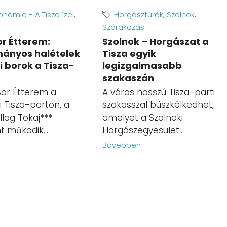
nómia - A Tisza ízei
,
Horgásztúrák
,
Szolnok
,
Szórakozás
or Étterem:
Szolnok – Horgászat a
ányos halételek
Tisza egyik
i borok a Tisza-
legizgalmasabb
szakaszán
Bor Étterem a
A város hosszú Tisza-parti
 Tisza-parton, a
szakasszal büszkélkedhet,
llag Tokaj***
amelyet a Szolnoki
 működik....
Horgászegyesület...
n
Bővebben