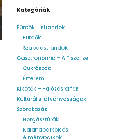
Kategóriák
Fürdők – strandok
Fürdők
Szabadstrandok
Gasztronómia – A Tisza ízei
Cukrászda
Étterem
Kikötők – Hajózásra fel!
Kulturális látványosságok
Szórakozás
Horgásztúrák
Kalandparkok és
élményparkok