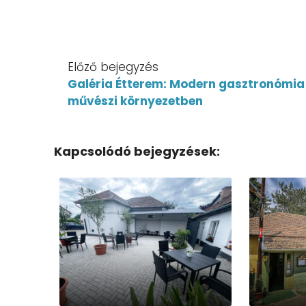
Előző bejegyzés
Galéria Étterem: Modern gasztronómia
művészi környezetben
Kapcsolódó bejegyzések: