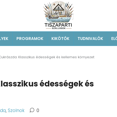
LYEK
PROGRAMOK
KIKÖTŐK
TUDNIVALÓK
EL
ukrászda: Klasszikus édességek és kellemes környezet
lasszikus édességek és
zda
,
Szolnok
0