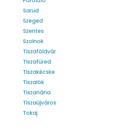
Poroszló
Sarud
Szeged
Szentes
Szolnok
Tiszaföldvár
Tiszafüred
Tiszakécske
Tiszalök
Tiszanána
Tiszaújváros
Tokaj