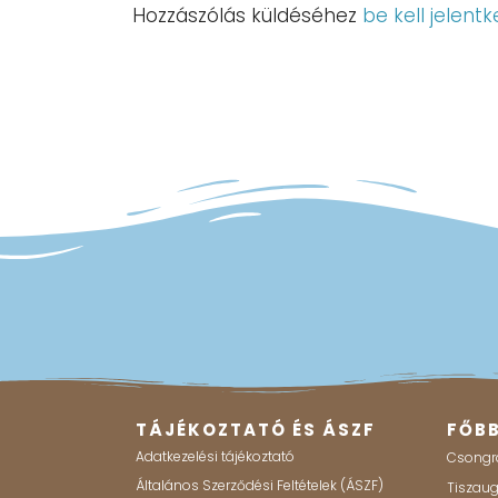
Hozzászólás küldéséhez
be kell jelentk
TÁJÉKOZTATÓ ÉS ÁSZF
FŐB
Adatkezelési tájékoztató
Csongr
Általános Szerződési Feltételek (ÁSZF)
Tiszau