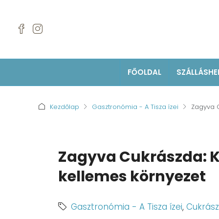
FŐOLDAL
SZÁLLÁSHE
Kezdőlap
Gasztronómia - A Tisza ízei
Zagyva C
Zagyva Cukrászda: K
kellemes környezet
Gasztronómia - A Tisza ízei
,
Cukrás