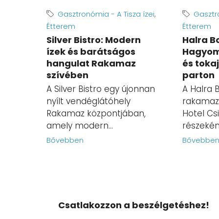
Gasztronómia - A Tisza ízei
,
Gasztro
Étterem
Étterem
Silver Bistro: Modern
Halra B
ízek és barátságos
Hagyom
hangulat Rakamaz
és tokaj
szívében
parton
A Silver Bistro egy újonnan
A Halra 
nyílt vendéglátóhely
rakamazi
Rakamaz központjában,
Hotel Csi
amely modern...
részeként
Bővebben
Bővebbe
Csatlakozzon a beszélgetéshez!