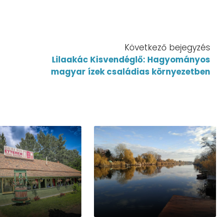
Következő bejegyzés
Lilaakác Kisvendéglő: Hagyományos
magyar ízek családias környezetben