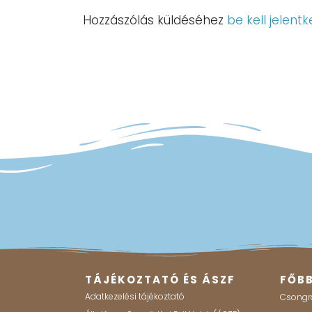
Hozzászólás küldéséhez
be kell jelentk
TÁJÉKOZTATÓ ÉS ÁSZF
FŐB
Adatkezelési tájékoztató
Csongr