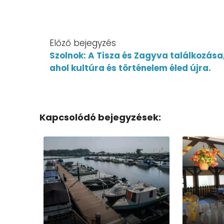
Előző bejegyzés
Szolnok: A Tisza és Zagyva találkozása
ahol kultúra és történelem éled újra.
Kapcsolódó bejegyzések: