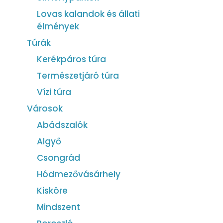
Lovas kalandok és állati
élmények
Túrák
Kerékpáros túra
Természetjáró túra
Vízi túra
Városok
Abádszalók
Algyő
Csongrád
Hódmezővásárhely
Kisköre
Mindszent