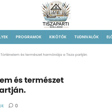
LYEK
PROGRAMOK
KIKÖTŐK
TUDNIVALÓK
EL
 Történelem és természet harmóniája a Tisza partján.
lem és természet
artján.
ok
0