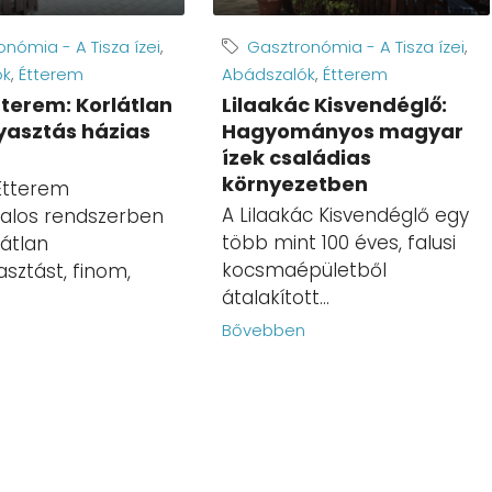
nómia - A Tisza ízei
,
Gasztronómia - A Tisza ízei
,
ók
,
Étterem
Abádszalók
,
Étterem
tterem: Korlátlan
Lilaakác Kisvendéglő:
yasztás házias
Hagyományos magyar
ízek családias
környezetben
Étterem
A Lilaakác Kisvendéglő egy
alos rendszerben
több mint 100 éves, falusi
látlan
kocsmaépületből
asztást, finom,
átalakított...
Bővebben
n