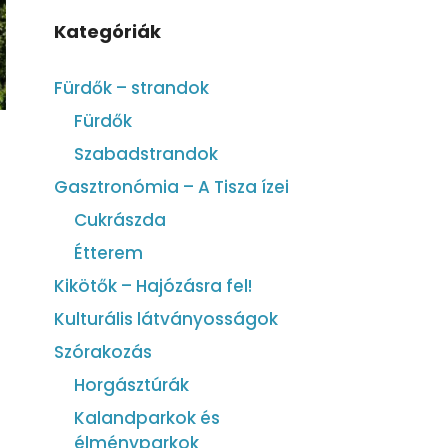
Kategóriák
Fürdők – strandok
Fürdők
Szabadstrandok
Gasztronómia – A Tisza ízei
Cukrászda
Étterem
Kikötők – Hajózásra fel!
Kulturális látványosságok
Szórakozás
Horgásztúrák
Kalandparkok és
élményparkok