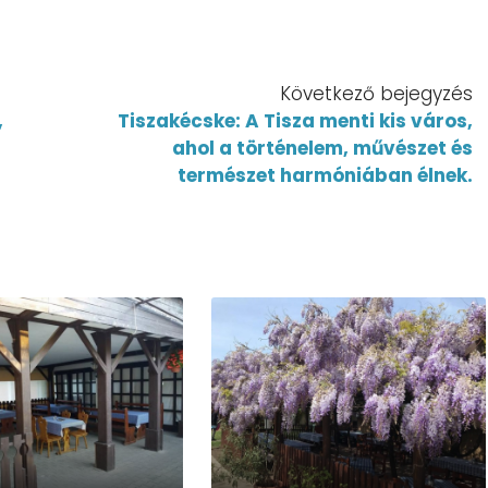
Következő bejegyzés
,
Tiszakécske: A Tisza menti kis város,
ahol a történelem, művészet és
természet harmóniában élnek.