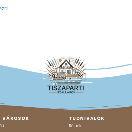
ezni
.
B VÁROSOK
TUDNIVALÓK
ád
Rólunk