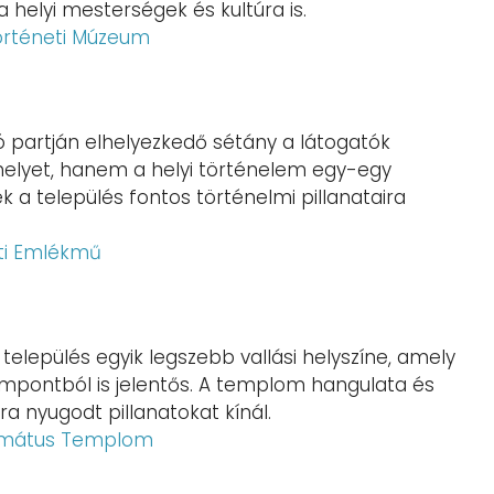
 helyi mesterségek és kultúra is.
örténeti Múzeum
tó partján elhelyezkedő sétány a látogatók
elyet, hanem a helyi történelem egy-egy
 a település fontos történelmi pillanataira
ti Emlékmű
A település egyik legszebb vallási helyszíne, amely
empontból is jelentős. A templom hangulata és
 nyugodt pillanatokat kínál.
ormátus Templom