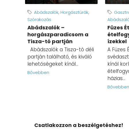
Abádszalók
,
Horgásztúrák
,
Gasztro
Szórakozás
Abádszal
Abádszalók –
Füzes É
horgászparadicsom a
ételfog
Tisza-tó partján
ízekkel
Abádszalók a Tisza-tó déli
A Füzes 
partján található, és kiváló
svédaszt
lehetőségeket kínál...
kínál kor
ételfogy
Bővebben
házias...
Bővebbe
Csatlakozzon a beszélgetéshez!