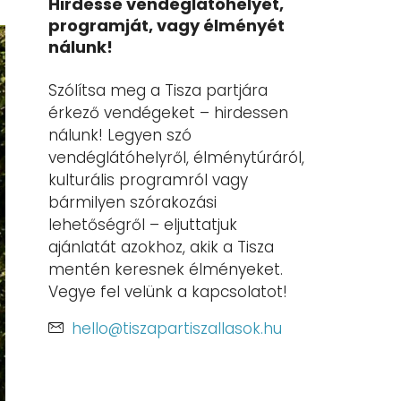
Hirdesse vendéglátóhelyét,
programját, vagy élményét
nálunk!
Szólítsa meg a Tisza partjára
érkező vendégeket – hirdessen
nálunk! Legyen szó
vendéglátóhelyről, élménytúráról,
kulturális programról vagy
bármilyen szórakozási
lehetőségről – eljuttatjuk
ajánlatát azokhoz, akik a Tisza
mentén keresnek élményeket.
Vegye fel velünk a kapcsolatot!
hello@tiszapartiszallasok.hu