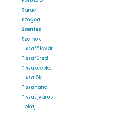
Poroszló
Sarud
Szeged
Szentes
Szolnok
Tiszaföldvár
Tiszafüred
Tiszakécske
Tiszalök
Tiszanána
Tiszaújváros
Tokaj