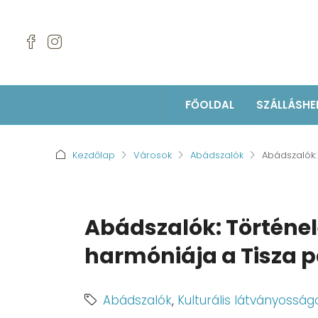
FŐOLDAL
SZÁLLÁSHE
Kezdőlap
Városok
Abádszalók
Abádszalók:
Abádszalók: Történe
harmóniája a Tisza p
Abádszalók
,
Kulturális látványosság