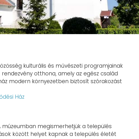
 közösség kulturális és művészeti programjainak
s rendezvény otthona, amely az egész család
ház modern környezetben biztosít szórakozást
ődési Ház
 A múzeumban megismerhetjük a település
ások között helyet kapnak a település életét