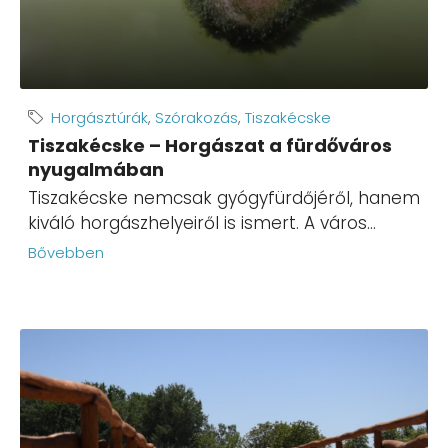
Horgásztúrák
,
Szórakozás
,
Tiszakécske
Tiszakécske – Horgászat a fürdőváros
nyugalmában
Tiszakécske nemcsak gyógyfürdőjéről, hanem
kiváló horgászhelyeiről is ismert. A város...
Bővebben