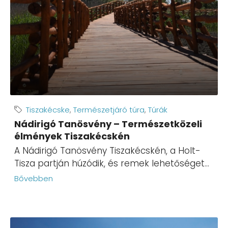
Tiszakécske
,
Természetjáró túra
,
Túrák
Nádirigó Tanösvény – Természetközeli
élmények Tiszakécskén
A Nádirigó Tanösvény Tiszakécskén, a Holt-
Tisza partján húzódik, és remek lehetőséget...
Bővebben