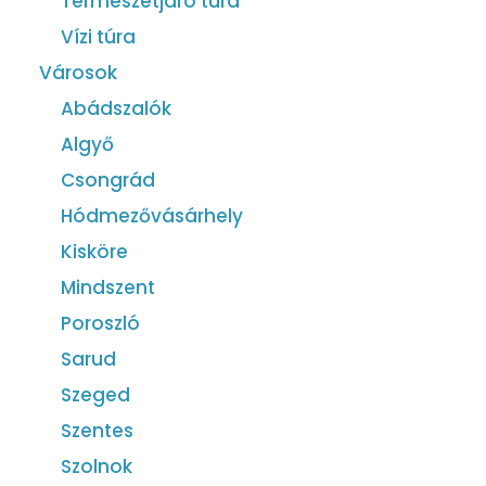
Természetjáró túra
Vízi túra
Városok
Abádszalók
Algyő
Csongrád
Hódmezővásárhely
Kisköre
Mindszent
Poroszló
Sarud
Szeged
Szentes
Szolnok