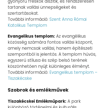
gyönyörű freskók díszítik, és rendszeresen
tartanak vallási ünnepségeket és
szertartásokat.
További információ:
Szent Anna Római
Katolikus Templom
Evangelikus templom:
Az evangélikus
közösség számára fontos vallási központ,
amely nemcsak vallási, hanem építészeti
szempontból is jelentős. A templom hűvös,
egyszerű stílusa és szép belső terének
köszönhetően nyújt különleges élményt.
További információ:
Evangelikus templom –
Tiszakécske
Szobrok és emlékművek
Tiszakécskei Emlékműpark:
A park
különböző történelmi és kulturális