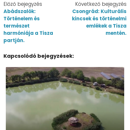
Előző bejegyzés
Következő bejegyzés
Abádszalók:
Csongrád: Kulturális
Történelem és
kincsek és történelmi
természet
emlékek a Tisza
harmóniája a Tisza
mentén.
partján.
Kapcsolódó bejegyzések: