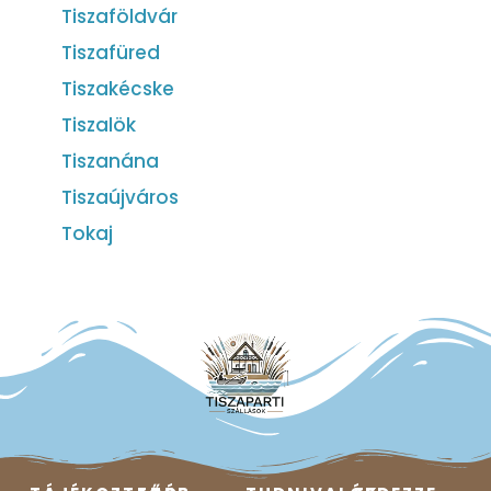
Tiszaföldvár
Tiszafüred
Tiszakécske
Tiszalök
Tiszanána
Tiszaújváros
Tokaj