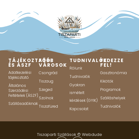
TÁJÉKOZTATÓ
FŐBB
TUDNIVALÓK
FEDEZZE
ÉS ÁSZF
VÁROSOK
FEL!
Rólunk
Adatkezelési
Csongrád
Gasztronómia
Tudnivalók
tájékoztató
Tiszaug
Kikötők
Gyakran
Általános
Szeged
Programok
Szerződési
ismételt
Feltételek (ÁSZF)
Szolnok
Szálláshelyek
kérdések (GYIK)
Szállásadóknak
Tiszafüred
Tudnivalók
Kapcsolat
Tiszaparti Szállások ©
Webdude