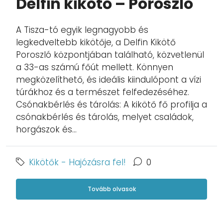
Delfin kikötő – Poroszló
A Tisza-tó egyik legnagyobb és
legkedveltebb kikötője, a Delfin Kikötő
Poroszló központjában található, közvetlenül
a 33-as számú főút mellett. Könnyen
megközelíthető, és ideális kiindulópont a vízi
túrákhoz és a természet felfedezéséhez.
Csónakbérlés és tárolás: A kikötő fő profilja a
csónakbérlés és tárolás, melyet családok,
horgászok és...
Kikötők - Hajózásra fel!
0
Tovább olvasok