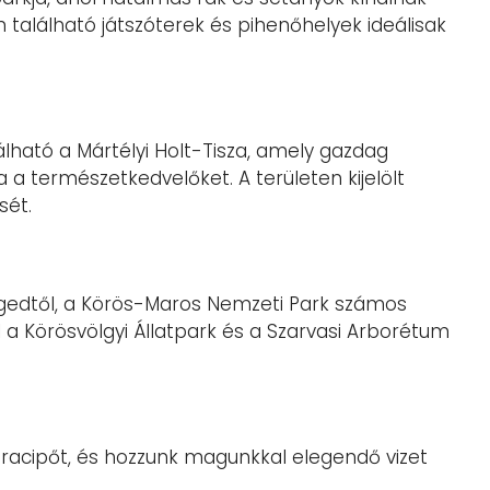
n található játszóterek és pihenőhelyek ideálisak
ható a Mártélyi Holt-Tisza, amely gazdag
za a természetkedvelőket. A területen kijelölt
sét.
zegedtől, a Körös-Maros Nemzeti Park számos
l a Körösvölgyi Állatpark és a Szarvasi Arborétum
úracipőt, és hozzunk magunkkal elegendő vizet