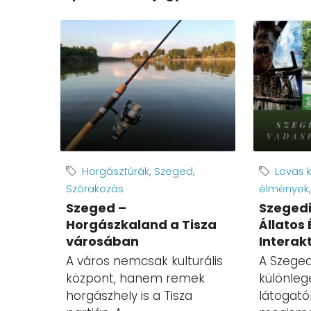
Horgásztúrák
,
Szeged
,
Lovas k
Szórakozás
élmények
Szeged –
Szegedi
Horgászkaland a Tisza
Állatos
városában
Interak
A város nemcsak kulturális
A Szeged
központ, hanem remek
különlege
horgászhely is a Tisza
látogató