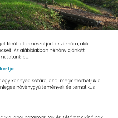
t kínál a természetjárók számára, akik
ncseit. Az alábbiakban néhány ajánlott
 mutatunk be:
kertje
ly egy könnyed sétára, ahol megismerhetjük a
lönleges növénygyűjtemények és tematikus
rkja, ahol hatalmas fák és sétányok kínálnak