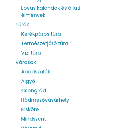
Lovas kalandok és állati
élmények
Túrák
Kerékpáros túra
Természetjáró túra
Vízi túra
Városok
Abádszalók
Algyő
Csongrád
Hódmezővásárhely
Kisköre
Mindszent