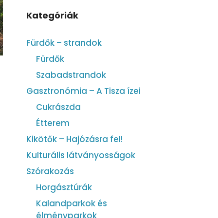
Kategóriák
Fürdők – strandok
Fürdők
Szabadstrandok
Gasztronómia – A Tisza ízei
Cukrászda
Étterem
Kikötők – Hajózásra fel!
Kulturális látványosságok
Szórakozás
Horgásztúrák
Kalandparkok és
élményparkok