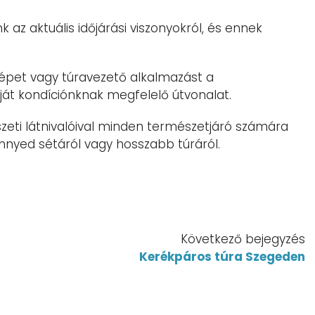
k az aktuális időjárási viszonyokról, és ennek
épet vagy túravezető alkalmazást a
ját kondíciónknak megfelelő útvonalat.
zeti látnivalóival minden természetjáró számára
önnyed sétáról vagy hosszabb túráról.
Következő bejegyzés
Kerékpáros túra Szegeden