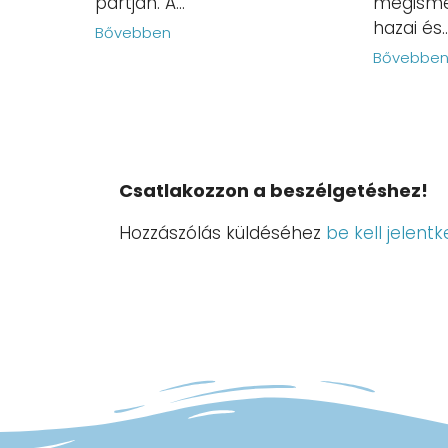
partján. A...
megisme
hazai és..
Bővebben
Bővebbe
Csatlakozzon a beszélgetéshez!
Hozzászólás küldéséhez
be kell jelentk