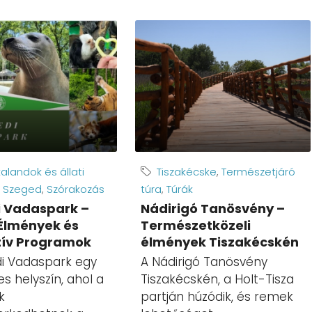
alandok és állati
Tiszakécske
,
Természetjáró
,
Szeged
,
Szórakozás
túra
,
Túrák
 Vadaspark –
Nádirigó Tanösvény –
 Élmények és
Természetközeli
tív Programok
élmények Tiszakécskén
i Vadaspark egy
A Nádirigó Tanösvény
s helyszín, ahol a
Tiszakécskén, a Holt-Tisza
k
partján húzódik, és remek