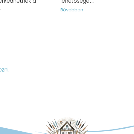
rkedhetnek a
lehetőséget...
.
Bővebben
n
ezni
.