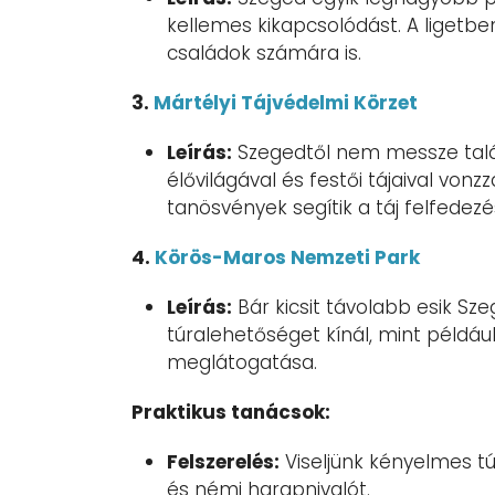
kellemes kikapcsolódást. A ligetbe
családok számára is.
3.
Mártélyi Tájvédelmi Körzet
Leírás:
Szegedtől nem messze talál
élővilágával és festői tájaival vonz
tanösvények segítik a táj felfedezé
4.
Körös-Maros Nemzeti Park
Leírás:
Bár kicsit távolabb esik S
túralehetőséget kínál, mint példáu
meglátogatása.
Praktikus tanácsok:
Felszerelés:
Viseljünk kényelmes t
és némi harapnivalót.