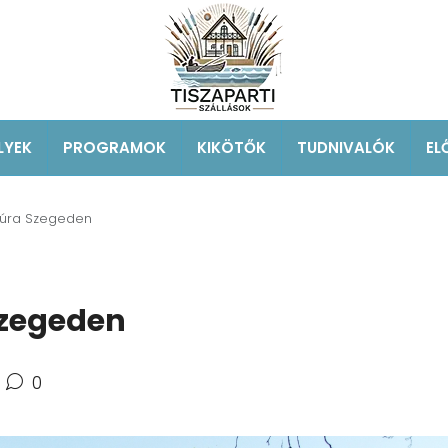
LYEK
PROGRAMOK
KIKÖTŐK
TUDNIVALÓK
EL
túra Szegeden
Szegeden
0