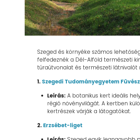
Szeged és környéke számos lehetősége
felfedeznék a Dél-Alföld természeti ki
túraútvonalat és természeti látnivalót
1.
Szegedi Tudományegyetem Füvész
Leírás:
A botanikus kert ideális he
régió növényvilágát. A kertben kü
kertrészek várják a látogatókat.
2.
Erzsébet-liget
Leírás:
Szeged egyik legnagyobb pa