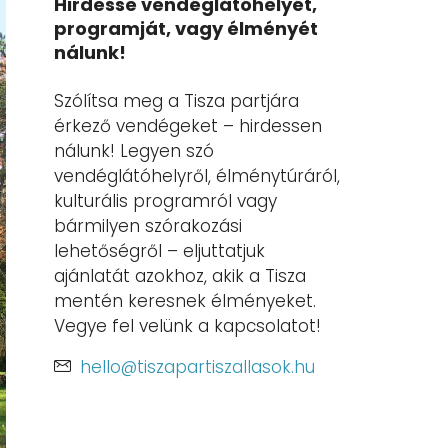
Hirdesse vendéglátóhelyét,
programját, vagy élményét
nálunk!
Szólítsa meg a Tisza partjára
érkező vendégeket – hirdessen
nálunk! Legyen szó
vendéglátóhelyről, élménytúráról,
kulturális programról vagy
bármilyen szórakozási
lehetőségről – eljuttatjuk
ajánlatát azokhoz, akik a Tisza
mentén keresnek élményeket.
Vegye fel velünk a kapcsolatot!
hello@tiszapartiszallasok.hu