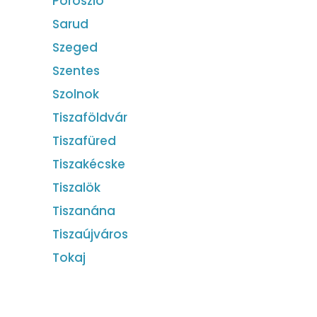
Poroszló
Sarud
Szeged
Szentes
Szolnok
Tiszaföldvár
Tiszafüred
Tiszakécske
Tiszalök
Tiszanána
Tiszaújváros
Tokaj