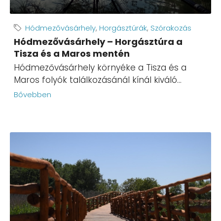
Hódmezővásárhely
,
Horgásztúrák
,
Szórakozás
Hódmezővásárhely – Horgásztúra a
Tisza és a Maros mentén
Hódmezővásárhely környéke a Tisza és a
Maros folyók találkozásánál kínál kiváló...
Bővebben