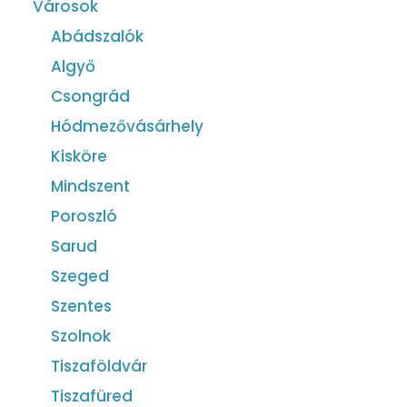
Városok
Abádszalók
Algyő
Csongrád
Hódmezővásárhely
Kisköre
Mindszent
Poroszló
Sarud
Szeged
Szentes
Szolnok
Tiszaföldvár
Tiszafüred