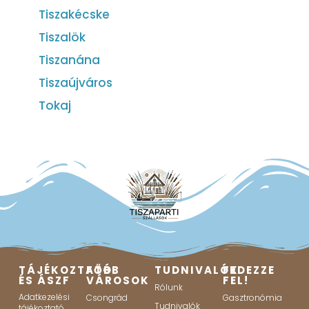
Tiszakécske
Tiszalök
Tiszanána
Tiszaújváros
Tokaj
TÁJÉKOZTATÓ
FŐBB
TUDNIVALÓK
FEDEZZE
ÉS ÁSZF
VÁROSOK
FEL!
Rólunk
Adatkezelési
Csongrád
Gasztronómia
Tudnivalók
tájékoztató