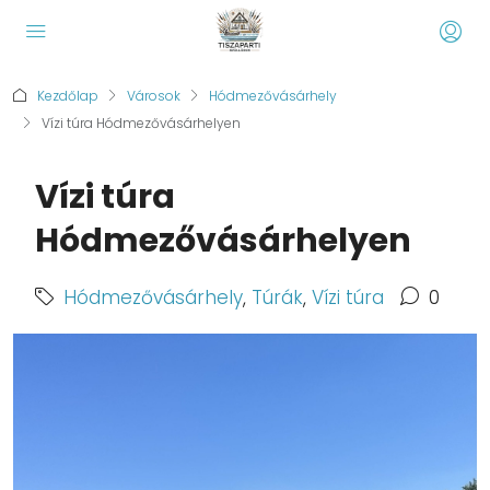
Kezdőlap
Városok
Hódmezővásárhely
Vízi túra Hódmezővásárhelyen
Vízi túra
Hódmezővásárhelyen
Hódmezővásárhely
,
Túrák
,
Vízi túra
0