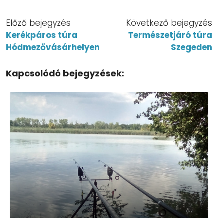
Előző bejegyzés
Következő bejegyzés
Kerékpáros túra
Természetjáró túra
Hódmezővásárhelyen
Szegeden
Kapcsolódó bejegyzések: