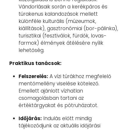
Vándorlásaik során a kerékpáros és
túrakenus kalandozások mellett
különféle kulturális (múzeumok,
kiállítások), gasztronómiai (bor-pálinka),
turisztikai (fesztiválok, fürdők, lovas-
farmok) élmények átélésére nyílik
lehetőség.
Praktikus tanácsok:
Felszerelés:
A vízi túrákhoz megfelelő
mentőmellény viselése kötelező.
Emellett ajánlott vízhatlan
csomagolásban tartani az
értéktárgyakat és pótruházatot.
Időjárás:
Indulás előtt mindig
tájékozódjunk az aktuális időjárási