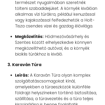
természet nyugalmában szeretnék
tölteni szabadidejüket. A környék kiválóan
alkalmas vízi túrákra, például kenuzással
vagy kajakozással felfedezhetők a Holt-
Tisza csendes vizei és gazdag élővilága.
Megközelítés:
Hódmezővásárhely és
Szentes között elhelyezkedve könnyen
megközelíthető autóval, és a környék
biciklis túrákhoz is kiváló.
3. Karaván Túra
Leírás:
A Karaván Túra olyan komplex
szolgáltatáscsomagokat kínál,
amelyekben a túraeszközök különféle
földrajzi helyszíneken történő biztosítása,
szállítása, a túravezetés és a túra teljes
kiszolgálása is benne foglaltatik.