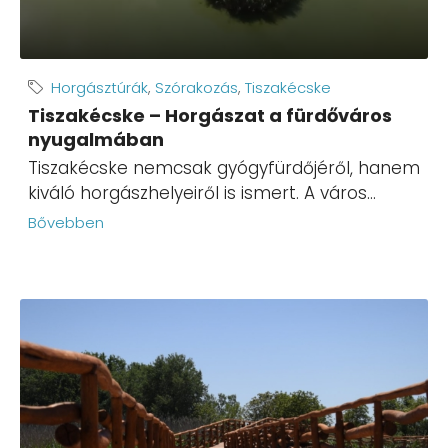
Horgásztúrák
,
Szórakozás
,
Tiszakécske
Tiszakécske – Horgászat a fürdőváros
nyugalmában
Tiszakécske nemcsak gyógyfürdőjéről, hanem
kiváló horgászhelyeiről is ismert. A város...
Bővebben