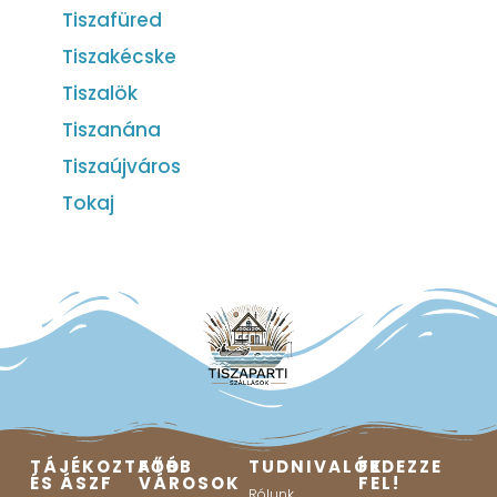
Tiszafüred
Tiszakécske
Tiszalök
Tiszanána
Tiszaújváros
Tokaj
TÁJÉKOZTATÓ
FŐBB
TUDNIVALÓK
FEDEZZE
ÉS ÁSZF
VÁROSOK
FEL!
Rólunk