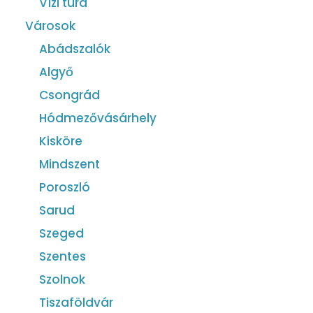
Vízi túra
Városok
Abádszalók
Algyő
Csongrád
Hódmezővásárhely
Kisköre
Mindszent
Poroszló
Sarud
Szeged
Szentes
Szolnok
Tiszaföldvár