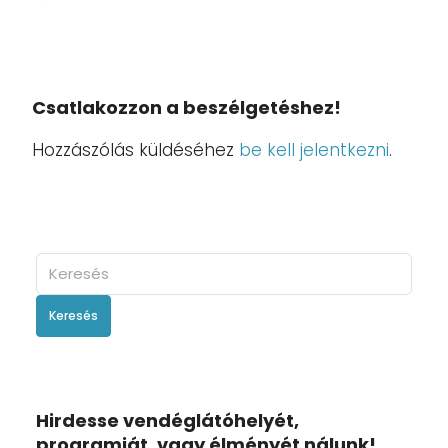
Csatlakozzon a beszélgetéshez!
Hozzászólás küldéséhez
be kell jelentkezni
.
Keresés
Hirdesse vendéglátóhelyét,
programját, vagy élményét nálunk!